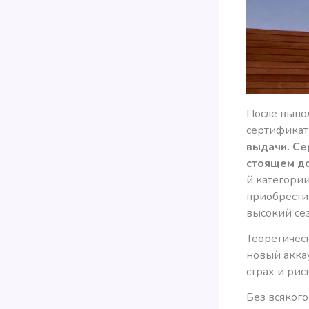
После выпол
сертификат
выдачи.
Се
стоящем до
й категории
приобрести 
высокий сез
Теоретическ
новый акка
страх и рис
Без всяког