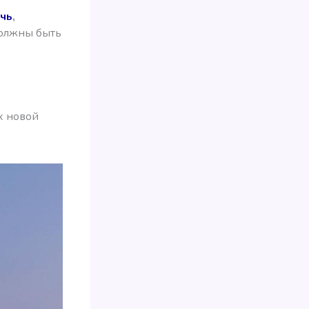
чь
,
олжны быть
х новой