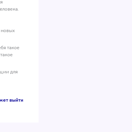
ся
еловека.
я новых
бя такое
 такое
кции для
жет выйти