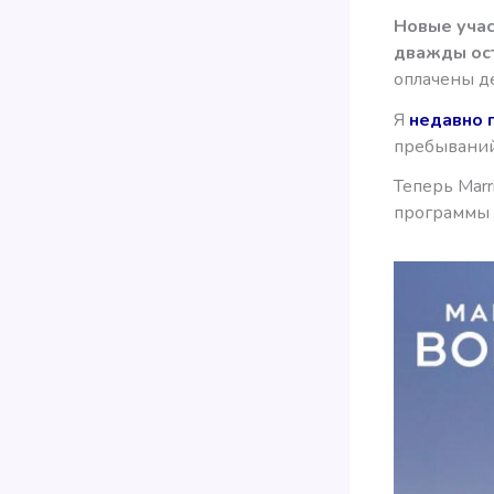
Новые учас
дважды ост
оплачены де
Я
недавно 
пребываний 
Теперь Marr
программы 