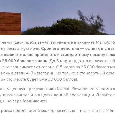
нения двух пребываний вы увидите в аккаунте Marriott R
 на бесплатную ночь.
Срок его действия — один год с да
ртификат можно применить к стандартному номеру в лю
 25 000 баллов за ночь.
До 5 марта года это означает люб
, вне зависимости от сезона. С 5 марта за 25 000 баллов м
ночь в отеле 4-й категории, но только в стандартный сезо
он стоимость будет уже 30 000 баллов).
и, существующие участники Marriott Rewards могут замысл
унт исключительно в целях данной промоакции. Делайте э
к, и не перебарщивайте!
о риска промоакцией можно воспользоваться, если вы соби