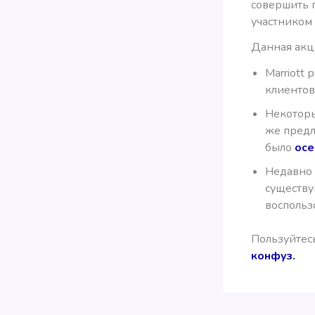
совершить 
участником 
Данная акц
Marriott
клиентов
Некоторы
же предл
было
осе
Недавно 
существу
воспольз
Пользуйтес
конфуз.