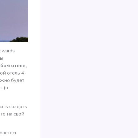
ewards
ты
бом отеле,
ой отель 4-
ожно будет
н (в
ить создать
то на свой
раетесь