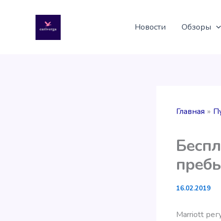
Перейти
к
Новости
Обзоры
содержимому
Главная
П
Беспл
пребы
16.02.2019
Marriott ре