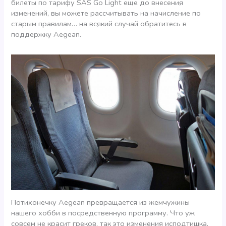
билеты по тарифу SAS Go Light еще до внесения
изменений, вы можете рассчитывать на начисление по
старым правилам… на всякий случай обратитесь в
поддержку Aegean.
Потихонечку Aegean превращается из жемчужины
нашего хобби в посредственную программу. Что уж
совсем не красит греков, так это изменения исподтишка.