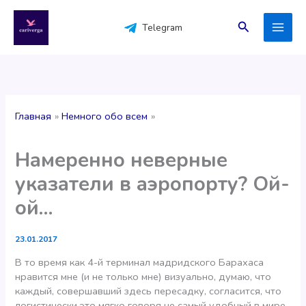
Перейти
к
Поиск
Telegram
содержимому
Главная
Немного обо всем
Намеренно неверные
указатели в аэропорту? Ой-
ой…
23.01.2017
В то время как 4-й терминал мадридского Барахаса
нравится мне (и не только мне) визуально, думаю, что
каждый, совершавший здесь пересадку, согласится, что
логистически это мягко говоря не самый удобный в мире