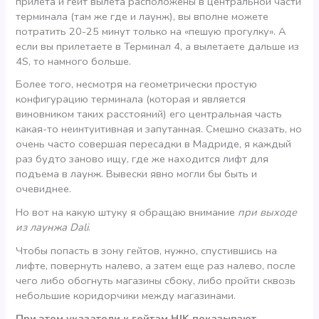
прилета и гейт вылета расположены в центральной части
терминала (там же где и лаунж), вы вполне можете
потратить 20-25 минут только на «пешую прогулку». А
если вы прилетаете в Терминал 4, а вылетаете дальше из
4S, то намного больше.
Более того, несмотря на геометрически простую
конфигурацию терминала (которая и является
виновником таких расстояний) его центральная часть
какая-то неинтуитивная и запутанная. Смешно сказать, но
очень часто совершая пересадки в Мадриде, я каждый
раз будто заново ищу, где же находится лифт для
подъема в лаунж. Вывески явно могли бы быть и
очевиднее.
Но вот на какую штуку я обращаю внимание
при выходе
из лаунжа Dali
.
Чтобы попасть в зону гейтов, нужно, спустившись на
лифте, повернуть налево, а затем еще раз налево, после
чего либо обогнуть магазины сбоку, либо пройти сквозь
небольшие коридорчики между магазинами.
При этом указатели к гейтам HJK показывают