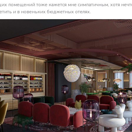
их помещений тоже кажется мне симпатичным, хотя нечт
етить и в новеньких бюджетных отелях.