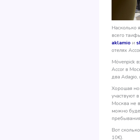
Насколько 
всего таиф
aklamio
и
s
отелях Acco
Mövenpick в
Accor в Мос
два Adagio, 
Хорошая нов
участвуют в
Москва не в
можно будет
пребывания
Вот скольк
10€).