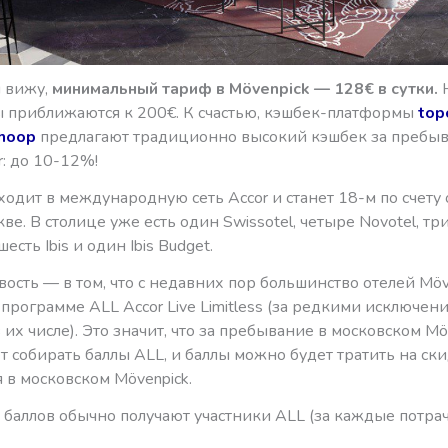
я вижу,
минимальный тариф в Mövenpick — 128€ в сутки.
ы приближаются к 200€. К счастью, кэшбек-платформы
top
hoop
предлагают традиционно высокий кэшбек за пребыв
r: до 10-12%!
ходит в международную сеть Accor и станет 18-м по счету
кве. В столице уже есть один Swissotel, четыре Novotel, три
шесть Ibis и один Ibis Budget.
ость — в том, что с недавних пор большинство отелей Möv
 программе ALL Accor Live Limitless (за редкими исключен
 их числе). Это значит, что за пребывание в московском Mö
 собирать баллы ALL, и баллы можно будет тратить на ски
 в московском Mövenpick.
о баллов обычно получают участники ALL (за каждые потр