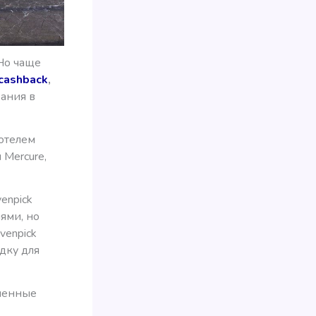
Но чаще
cashback
,
ания в
 отелем
 Mercure,
enpick
иями, но
venpick
дку для
аченные