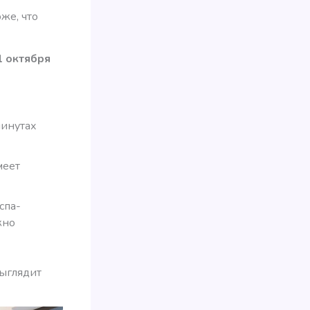
же, что
1 октября
минутах
меет
спа-
жно
Выглядит