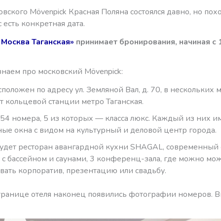
вского Mövenpick Красная Поляна состоялся давно, но похо
с есть конкретная дата.
 Москва Таганская»
принимает бронирования, начиная с 
знаем про московский Mövenpick:
сположен по адресу ул. Земляной Вал, д. 70, в нескольких 
т кольцевой станции метро Таганская.
154 номера, 5 из которых — класса люкс. Каждый из них и
ые окна с видом на культурный и деловой центр города.
будет ресторан авангардной кухни SHAGAL, современный 
 с бассейном и саунами, 3 конференц-зала, где можно мо
вать корпоратив, презентацию или свадьбу.
странице отеля наконец появились фотографии номеров. 
.