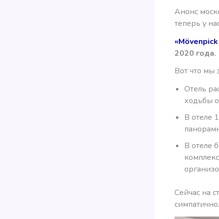
Анонс моско
теперь у на
«Mövenpick
2020 года.
Вот что мы 
Отель ра
ходьбы о
В отеле 
панорамн
В отеле 
комплекс
организо
Сейчас на 
симпатично