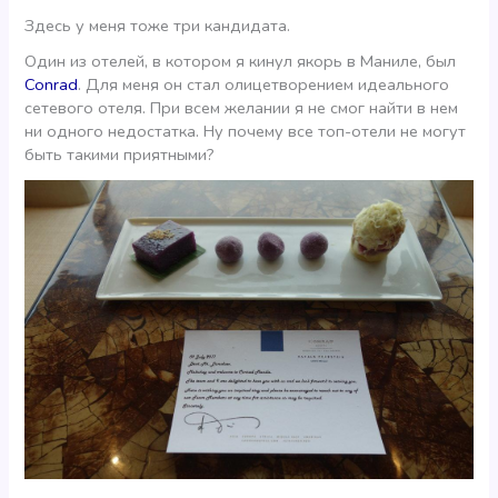
Здесь у меня тоже три кандидата.
Один из отелей, в котором я кинул якорь в Маниле, был
Conrad
. Для меня он стал олицетворением идеального
сетевого отеля. При всем желании я не смог найти в нем
ни одного недостатка. Ну почему все топ-отели не могут
быть такими приятными?