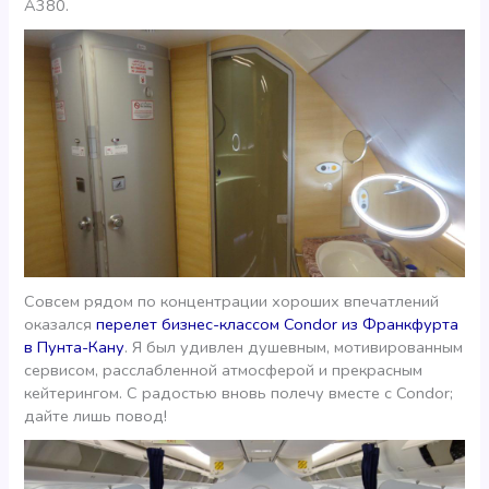
А380.
Совсем рядом по концентрации хороших впечатлений
оказался
перелет бизнес-классом Condor из Франкфурта
в Пунта-Кану
. Я был удивлен душевным, мотивированным
сервисом, расслабленной атмосферой и прекрасным
кейтерингом. С радостью вновь полечу вместе с Condor;
дайте лишь повод!