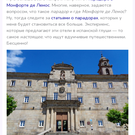
Монфорте де Лемос
. Многие, наверное, задаются
вопросом, что такое
парадор
и где
Монфорте де Лемос
?
Ну, тогда следите за
статьями о парадорах
, которых у
меня будет становиться все больше. Экспириенс,
которые предлагают эти отели в испанской глуши — то
самое
настоящее
, что ищут вдумчивые путешественники.
Бесценно!