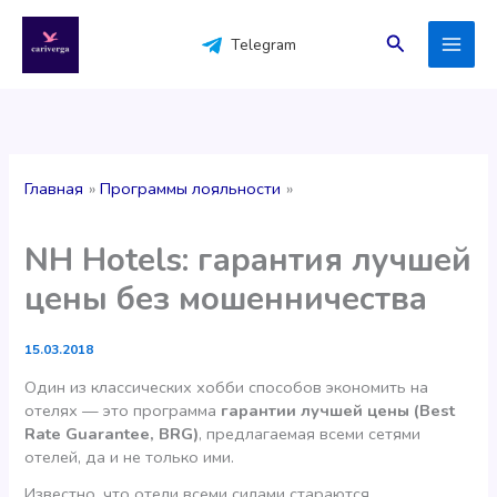
Перейти
к
Поиск
Telegram
содержимому
Главная
Программы лояльности
NH Hotels: гарантия лучшей
цены без мошенничества
15.03.2018
Один из классических хобби способов экономить на
отелях — это программа
гарантии лучшей цены (Best
Rate Guarantee, BRG)
, предлагаемая всеми сетями
отелей, да и не только ими.
Известно, что отели всеми силами стараются