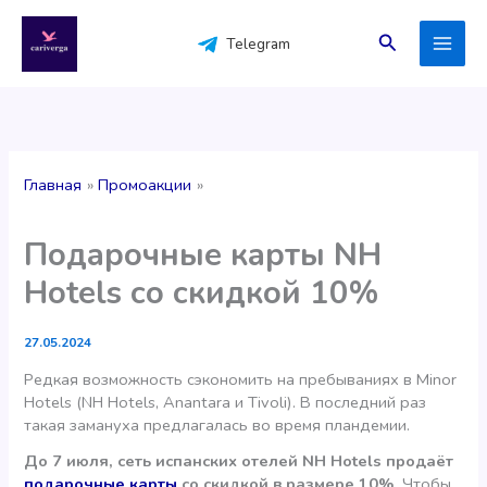
Перейти
к
Поиск
Telegram
содержимому
Главная
Промоакции
Подарочные карты NH
Hotels со скидкой 10%
27.05.2024
Редкая возможность сэкономить на пребываниях в Minor
Hotels (NH Hotels, Anantara и Tivoli). В последний раз
такая замануха предлагалась во время пландемии.
До 7 июля, сеть испанских отелей NH Hotels продаёт
подарочные карты
со скидкой в размере 10%.
Чтобы