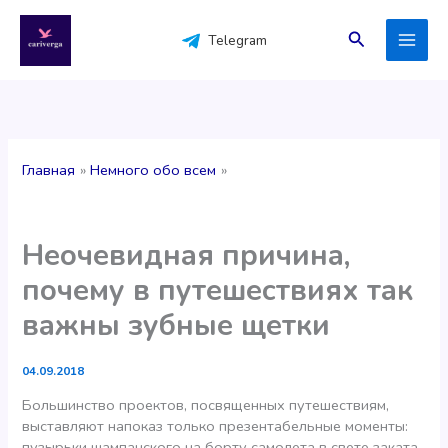
Перейти
к
Поиск
Telegram
содержимому
Главная
Немного обо всем
Неочевидная причина,
почему в путешествиях так
важны зубные щетки
04.09.2018
Большинство проектов, посвященных путешествиям,
выставляют напоказ только презентабельные моменты:
пузырьки шампанского на борту самолета в свете заката,