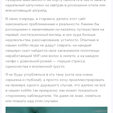
идеальный капуччино на завтрак в роскошном отеле или
впечатляющий апгрейд.
В свою очередь, я стараюсь делать этот сайт
максимально приближенным к реальности. Какими бы
роскошными и заманчивыми ни казались путешествия на
первый,
инстаграммный
взгляд, в них куда больше
недовольства, разочарования, усталости. Опытные в
нашем хобби люди не дадут соврать: на каждый
лакшери-сьют найдется свое запачканное полотенце,
неработающий WiFi или волос в омлете, а на каждое
селфи с довольной рожей — порция стресса,
одиночества и вселенской грусти.
Я не буду углубляться в эту тему (хотя она очень
серьезна и глубока!), а просто хочу проиллюстрировать
на примере одного дурацкого случая, что далеко не всё
в нашем хобби так прекрасно, как может показаться
стороннему наблюдателю. Уж даже не знаю, смеяться
или плакать над этим случаем.