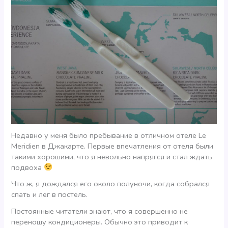
Недавно у меня было пребывание в отличном отеле Le
Meridien в Джакарте. Первые впечатления от отеля были
такими хорошими, что я невольно напрягся и стал ждать
подвоха
Что ж, я дождался его около полуночи, когда собрался
спать и лег в постель.
Постоянные читатели знают, что я совершенно не
переношу кондиционеры. Обычно это приводит к