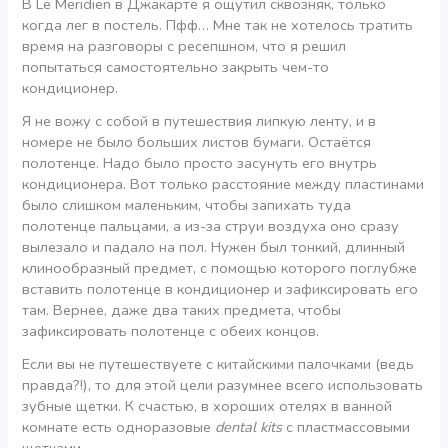
В Le Meridien в Джакарте я ощутил сквозняк, только
когда лег в постель. Пфф… Мне так не хотелось тратить
время на разговоры с ресепшном, что я решил
попытаться самостоятельно закрыть чем-то
кондиционер.
Я не вожу с собой в путешествия липкую ленту, и в
номере не было больших листов бумаги. Остаётся
полотенце. Надо было просто засунуть его внутрь
кондиционера. Вот только расстояние между пластинами
было слишком маленьким, чтобы запихать туда
полотенце пальцами, а из-за струи воздуха оно сразу
вылезало и падало на пол. Нужен был тонкий, длинный
клинообразный предмет, с помощью которого поглубже
вставить полотенце в кондиционер и зафиксировать его
там. Вернее, даже два таких предмета, чтобы
зафиксировать полотенце с обеих концов.
Если вы не путешествуете с китайскими палочками (ведь
правда?!), то для этой цели разумнее всего использовать
зубные щетки. К счастью, в хороших отелях в ванной
комнате есть одноразовые
dental kits
с пластмассовыми
щетками.