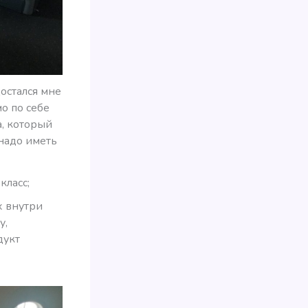
остался мне
о по себе
а, который
 надо иметь
класс;
х внутри
у,
дукт