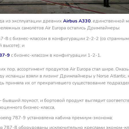
да из эксплуатации древних
Airbus A330
, единственной 
ляжных самолётов Air Europa остались Дримлайнеры:
87-8 с бизнес-классом в конфигурации 2-2-2 (со странны
 высоте); и
87-9
с бизнес-классом в конфигурации 1-2-1.
их пор, ассортимент продуктов Air Europa стал шире. Оказы
ду испанцы взяли в лизинг
Дримлайнеры у Norse Atlantic, 
дь приняла их от прекратившего существование подразде
 бывший лоукост, и бортовой продукт выглядит соответст
ноценного бизнес-класса,
Boeing 787-9 установлена кабина премиум-эконома;
ng 787-8 оборудованы исключительно креслами эконом-кла