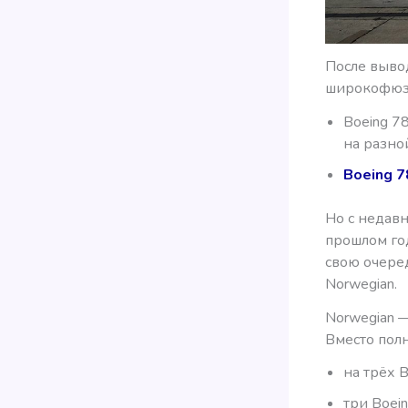
После выво
широкофюзе
Boeing 7
на разной
Boeing 7
Но с недавн
прошлом го
свою очере
Norwegian.
Norwegian —
Вместо пол
на трёх 
три Boei