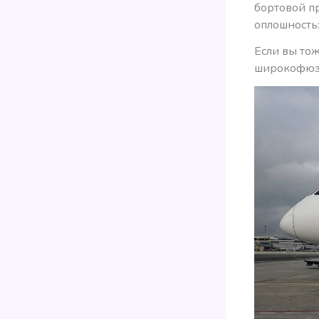
бортовой пр
оплошность
Если вы тож
широкофюзе