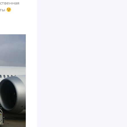
бственная
сты