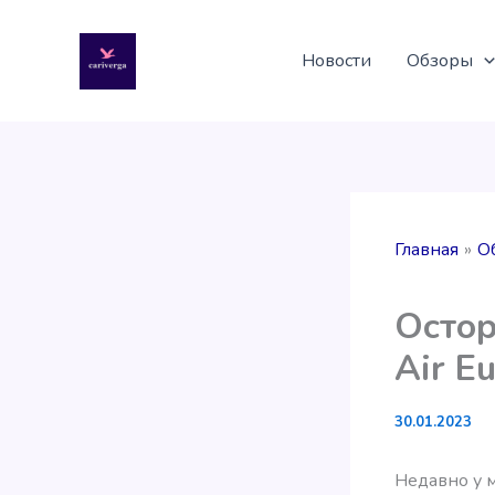
Перейти
к
Новости
Обзоры
содержимому
Главная
О
Остор
Air E
30.01.2023
Недавно у м