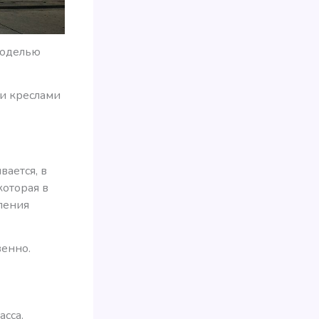
моделью
ми креслами
вается, в
которая в
ления
венно.
сса.