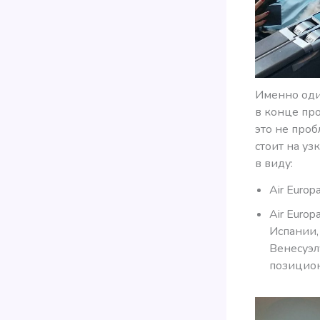
Именно оди
в конце про
это не проб
стоит на уз
в виду:
Air Euro
Air Euro
Испании,
Венесуэл
позицион