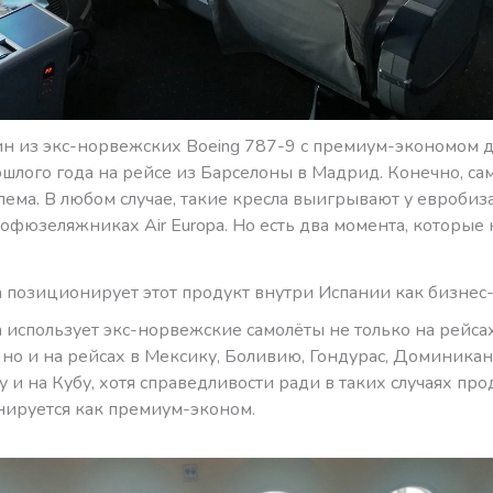
н из экс-норвежских Boeing 787-9 с премиум-экономом д
шлого года на рейсе из Барселоны в Мадрид. Конечно, сам
лема. В любом случае, такие кресла выигрывают у евробиз
кофюзеляжниках Air Europa. Но есть два момента, которые
pa позиционирует этот продукт внутри Испании как бизнес-
pa использует экс-норвежские самолёты не только на рейса
 но и на рейсах в Мексику, Боливию, Гондурас, Доминикан
у и на Кубу, хотя справедливости ради в таких случаях про
ируется как премиум-эконом.