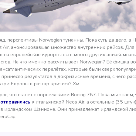
яд, перспективы Norwegian туманны. Пока суть да дело, в
z Air, анонсировавшая множество внутренних рейсов. Для
в на европейские курорты есть много других авиакомпани
стов. На что именно рассчитывает Norwegian? Её фишка вс
ансатлантических перелётах, которые были сверхпопулярн
 принесло результатов в докризисные времена, с чего рас
утри Европы в разгар кризиса? Хм.
ос, что станет с норвежскими Boeing 787. Пока мы знаем, 
а
отправились
к итальянской Neos Air, а остальные (35 штук
в ирландском Шэнноне. Они принадлежат ирландской ли
eroCap.