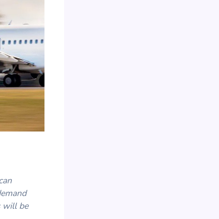
 can
 demand
 will be