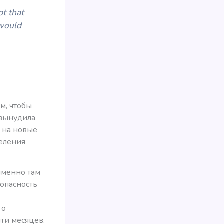
pt that
 would
м, чтобы
 вынудила
ы на новые
деления
именно там
зопасность
 о
яти месяцев.