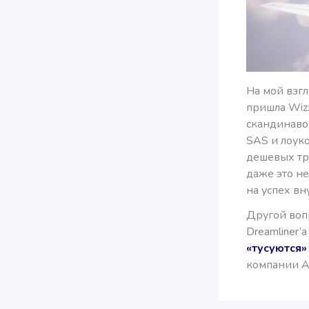
На мой взгл
пришла Wiz
скандинаво
SAS и лоуко
дешевых тр
даже это не
на успех вн
Другой вопр
Dreamliner’
«тусуются»
компании A