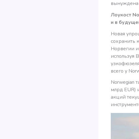
вынуждена 
Лоукост N
и в будуще
Новая упро
сохранить 
Норвегии и
используя B
узкофюзеляж
всего у Nor
Norwegian 
млрд EUR) 
акций теку
инструмент