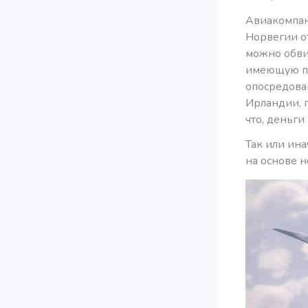
Авиакомпан
Норвегии от
можно обвин
имеющую пер
опосредова
Ирландии, 
что, деньги
Так или ина
на основе н