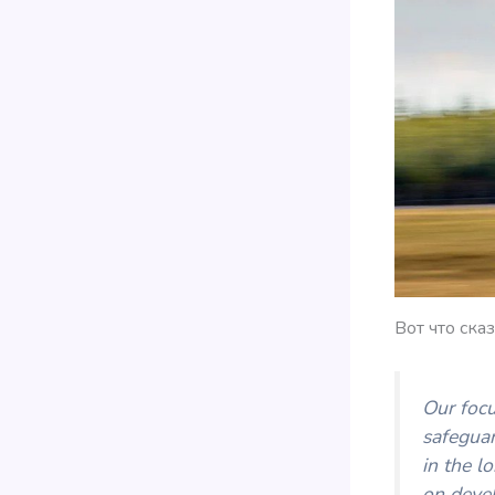
Вот что ска
Our focu
safegua
in the l
on deve