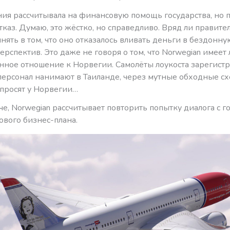
ия рассчитывала на финансовую помощь государства, но п
каз. Думаю, это жёстко, но справедливо. Вряд ли правите
ять в том, что оно отказалось вливать деньги в бездонную
спектив. Это даже не говоря о том, что Norwegian имеет
нное отношение к Норвегии. Самолёты лоукоста зарегист
персонал нанимают в Таиланде, через мутные обходные сх
 просят у Норвегии…
че, Norwegian рассчитывает повторить попытку диалога с г
ового бизнес-плана.