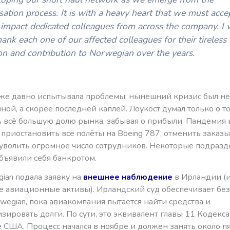
sation process. It is with a heavy heart that we must acce
l impact dedicated colleagues from across the company. I
thank each one of our affected colleagues for their tireless
on and contribution to Norwegian over the years.
уже давно испытывала проблемы; нынешний кризис был не
ой, а скорее последней каплей. Лоукост думал только о то
ь всё большую долю рынка, забывая о прибыли. Пандемия
приостановить все полёты на Boeing 787, отменить заказ
 уволить огромное число сотрудников. Некоторые подраз
бъявили себя банкротом.
ian подала заявку на
внешнее наблюдение
в Ирландии (
ее авиационные активы). Ирландский суд обеспечивает бе
wegian, пока авиакомпания пытается найти средства и
зировать долги. По сути, это эквивалент главы 11 Кодекса
 США. Процесс начался в ноябре и должен занять около п