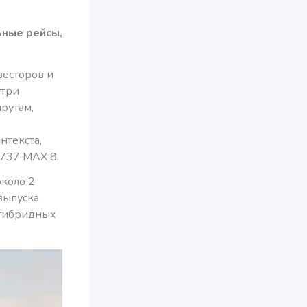
ьные рейсы,
весторов и
утри
рутам,
нтекста,
 737 MAX 8.
около 2
выпуска
 гибридных