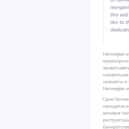
reorgani
this wil
like to 
dedicati
Norwegian 
первопричин
захватыват
норвежцев 
самолёты и
Norwegian о
Сама Norweg
находятся 
активов Nor
реструктури
банкротстве