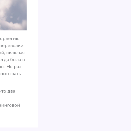
 Норвегию
 перевозки
й, включая
егда была в
ы. Но раз
считывать
что два
)
зинговой