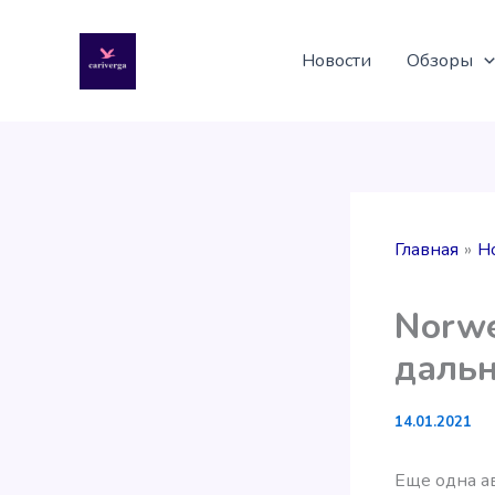
Перейти
к
Новости
Обзоры
содержимому
Главная
Н
Norwe
дальн
14.01.2021
Еще одна а