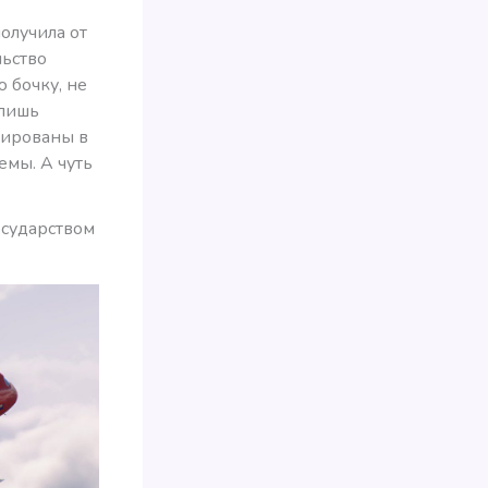
олучила от
льство
 бочку, не
 лишь
рированы в
емы. А чуть
осударством