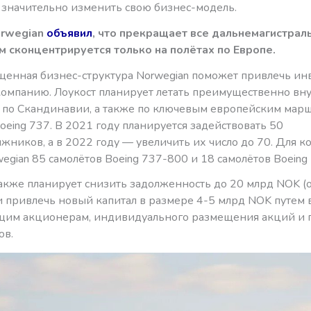
значительно изменить свою бизнес-модель.
orwegian
объявил
, что прекращает все дальнемагистрал
м сконцентрируется только на полётах по Европе.
щенная бизнес-структура Norwegian поможет привлечь ин
компанию. Лоукост планирует летать преимущественно вн
 по Скандинавии, а также по ключевым европейским марш
oeing 737. В 2021 году планируется задействовать 50
ников, а в 2022 году — увеличить их число до 70. Для ко
wegian 85 самолётов Boeing 737-800 и 18 самолётов Boeing
также планирует снизить задолженность до 20 млрд NOK (
и привлечь новый капитал в размере 4-5 млрд NOK путем 
щим акционерам, индивидуального размещения акций и
ов.