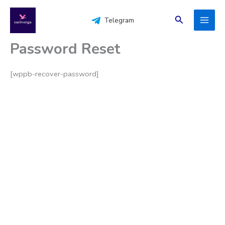
Перейти
к
Поиск
Telegram
содержимому
Password Reset
[wppb-recover-password]