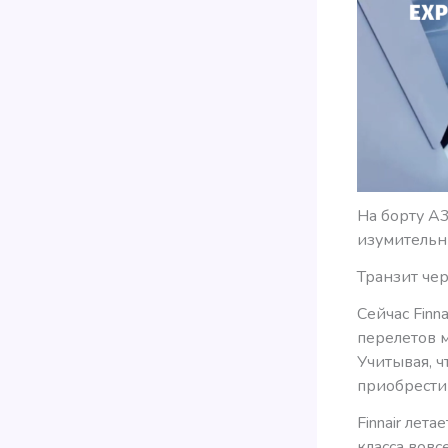
На борту А3
изумительн
Транзит че
Сейчас Finn
перелетов 
Учитывая, 
приобрести 
Finnair лет
класса вов