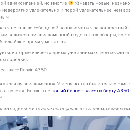
ой авиакомпанией, но многие
Узнавать новые, незнак
 невероятно увлекательно и порой увлекательнее, чем во
ным.
как я не ставлю себе целей познакомиться за конкретный 
ым количеством авиакомпаний и сделать их обзоры, кое-
ближайшее время у меня есть.
укты, которые какое-то время уже занимают мои мысли (в
ом порядке):
с-класс Finnair, A350
рогательная авиакомпания. У меня всегда были только самы
от полетов Finnair, а ее
новый бизнес-класс на борту А350
!
влен сиденьями
reverse herringbone
в стильном, свежем ис