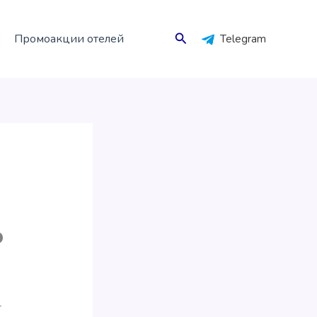
Поиск
Промоакции отелей
Telegram
о
т