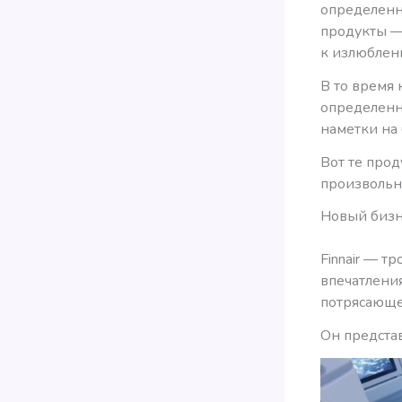
определенн
продукты —
к излюблен
В то время 
определенн
наметки на 
Вот те прод
произвольн
Новый бизне
Finnair — т
впечатления 
потрясающе
Он предста