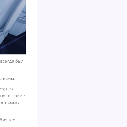
 всегда был
ствием.
етения
но высокие.
меет смысл
 бизнес-