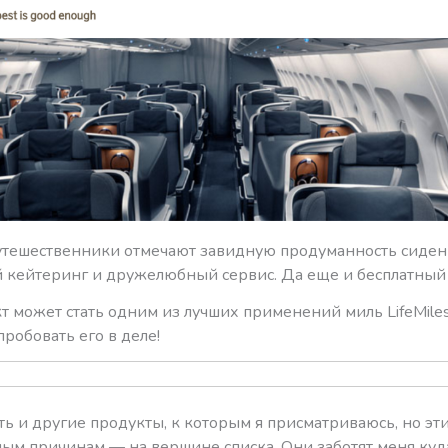
путешественники отмечают завидную продуманность сиден
 кейтеринг и дружелюбный сервис. Да еще и бесплатный 
т может стать одним из лучших применений миль LifeMile
робовать его в деле!
ть и другие продукты, к которым я присматриваюсь, но эт
ым причинам — на вершине списка. Они заботят меня куд