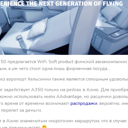
50 предлагается WiFi. Soft product финской авиакомпании
ым, а уж чего стоит одна лишь фирменная посуда…
рез аэропорт Хельсинки также является сплошным удоволь
air задействует А350 только на рейсах в Азию. Для приобр
можно использовать мили AAdvantage, но расценки доволь
что время от времени возникают
распродажи
, вероятно, и
перелет за деньги.
ает в Азию знаменитым «коротким» маршрутом, что в случае
се не преимущество