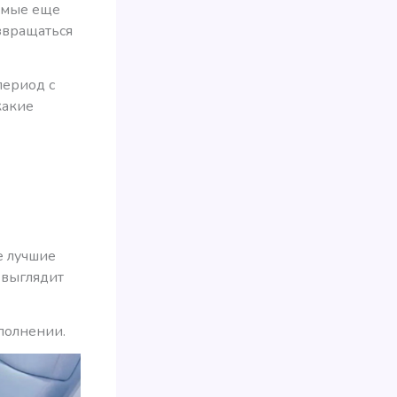
омые еще
звращаться
период с
какие
е лучшие
выглядит
полнении.