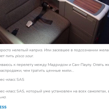
 просто нелепый каприз. Или засевшее в подсознании жел
лет пить
pisco sour
.
иваюсь к перелету между Мадридом и Сан-Паулу. Опять же
распродажи, чем тратить ценные мили…
ес-класс SAS
с-класс SAS, который уже установлен на всех самолетах,
ьно
.