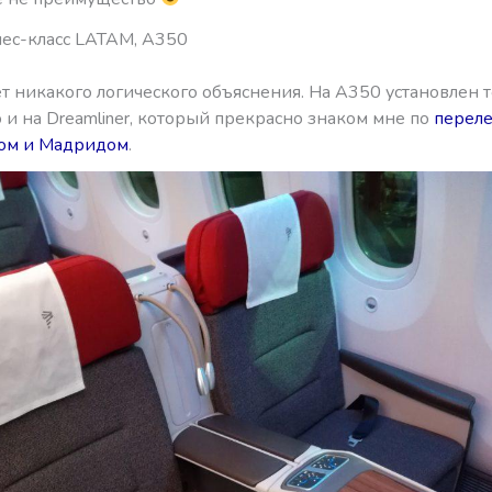
ес-класс LATAM, A350
т никакого логического объяснения. На А350 установлен 
о и на Dreamliner, который прекрасно знаком мне по
перел
ом и Мадридом
.