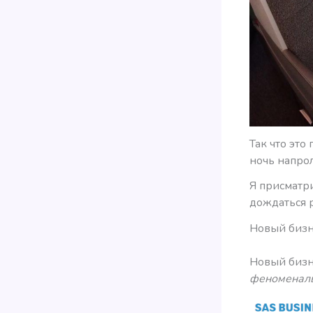
Так что это
ночь напро
Я присматр
дождаться 
Новый бизн
Новый бизне
феноменал