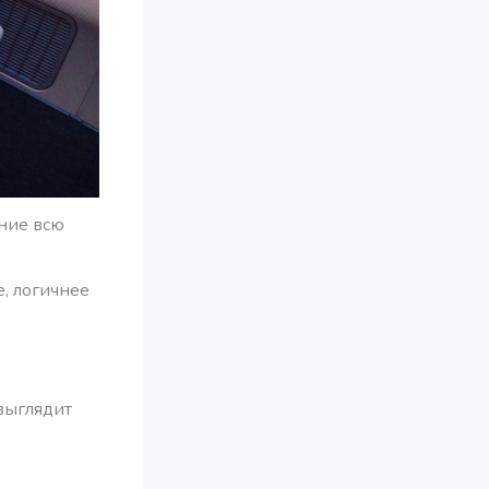
ание всю
, логичнее
 выглядит