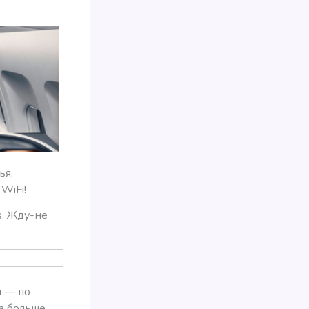
ья,
WiFi!
s. Жду-не
и — по
а больше