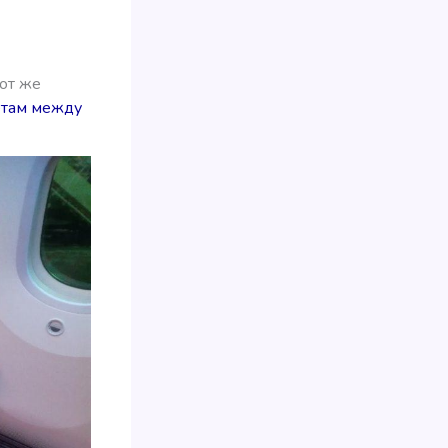
тот же
етам между