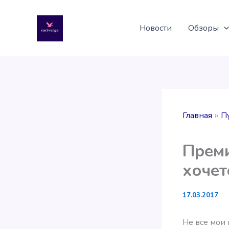
Перейти
к
Новости
Обзоры
содержимому
Главная
П
Преми
хочет
17.03.2017
Не все мои