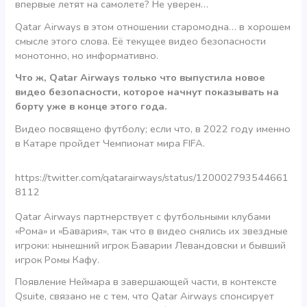
впервые летят на самолете? Не уверен…
Qatar Airways в этом отношении старомодна… в хорошем
смысле этого слова. Её текущее видео безопасности
монотонно, но информативно.
Что ж, Qatar Airways только что выпустила новое
видео безопасности, которое начнут показывать на
борту уже в конце этого года.
Видео посвящено футболу; если что, в 2022 году именно
в Катаре пройдет Чемпионат мира FIFA.
https://twitter.com/qatarairways/status/120002793544661
8112
Qatar Airways партнерствует с футбольными клубами
«Рома» и «Бавария», так что в видео снялись их звездные
игроки: нынешний игрок Баварии Левандовски и бывший
игрок Ромы Кафу.
Появление Неймара в завершающей части, в контексте
Qsuite, связано не с тем, что Qatar Airways спонсирует