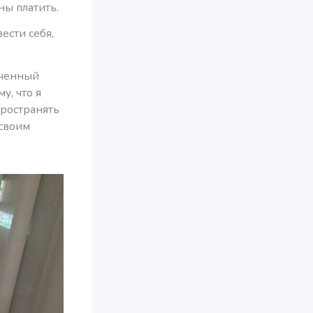
ны платить.
ести себя,
иченный
у, что я
пространять
 своим