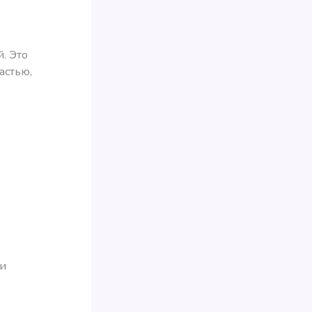
. Это
астью,
ти