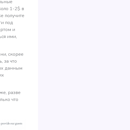
альные
коло 1-2$ в
же получите
ги под
ортом и
ься ими,
ни, скорее
, за что
мых данным
их
 же, разве
олько что