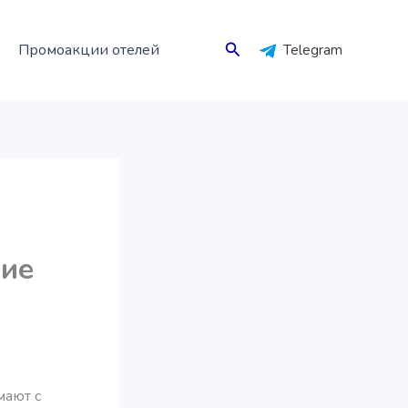
Поиск
Промоакции отелей
Telegram
гие
мают с