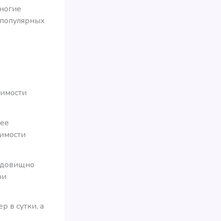
многие
 популярных
оимости
 ее
оимости
чудовищно
ри
р в сутки, а