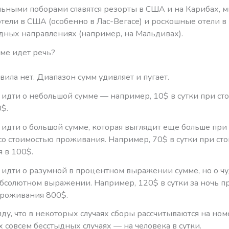
ьными поборами славятся резорты в США и на Карибах, 
отели в США (особенно в Лас-Вегасе) и роскошные отели в
ных направлениях (например, на Мальдивах).
мме идет речь?
ила нет. Диапазон сумм удивляет и пугает.
 идти о небольшой сумме — например, 10$ в сутки при ст
$.
 идти о большой сумме, которая выглядит еще больше при
со стоимостью проживания. Например, 70$ в сутки при ст
 в 100$.
 идти о разумной в процентном выражении сумме, но о 
абсолютном выражении. Например, 120$ в сутки за ночь п
проживания 800$.
ду, что в некоторых случаях сборы рассчитываются на номе
 совсем бесстыдных случаях — на человека в сутки.