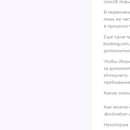
способ пов
В первонача
лишь ее ча
в процессе 
Еще одна пр
booking.com
дополнител
Чтобы сбор
за дополни
Интернету,
пребывания
Какие отел
Как можно 
destination 
Некоторые о