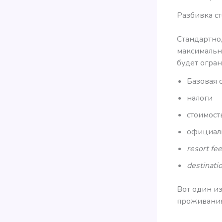
Разбивка с
Стандартно,
максимально
будет огра
Базовая 
налоги
стоимост
официаль
resort fee
destinati
Вот один из
проживания