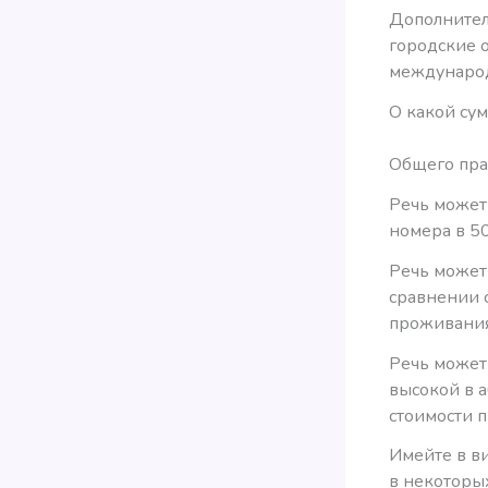
Дополнител
городские 
международ
О какой су
Общего прав
Речь может
номера в 50
Речь может
сравнении 
проживания
Речь может
высокой в 
стоимости 
Имейте в ви
в некоторых