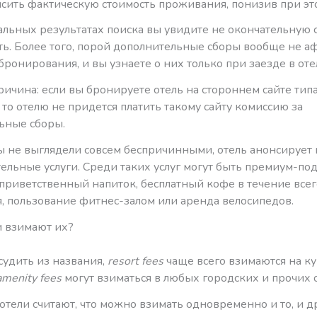
ысить фактическую стоимость проживания, понизив при эт
льных результатах поиска вы увидите не окончательную с
сть. Более того, порой дополнительные сборы вообще не 
бронирования, и вы узнаете о них только при заезде в оте
ичина: если вы бронируете отель на стороннем сайте тип
, то отелю не придется платить такому сайту комиссию за
ьные сборы.
ы не выглядели совсем беспричинными, отель анонсирует и
тельные услуги. Среди таких услуг могут быть премиум-по
 приветственный напиток, бесплатный кофе в течение всег
, пользование фитнес-залом или аренда велосипедов.
и взимают их?
судить из названия,
resort fees
чаще всего взимаются на ку
amenity fees
могут взиматься в любых городских и прочих о
тели считают, что можно взимать одновременно и то, и д