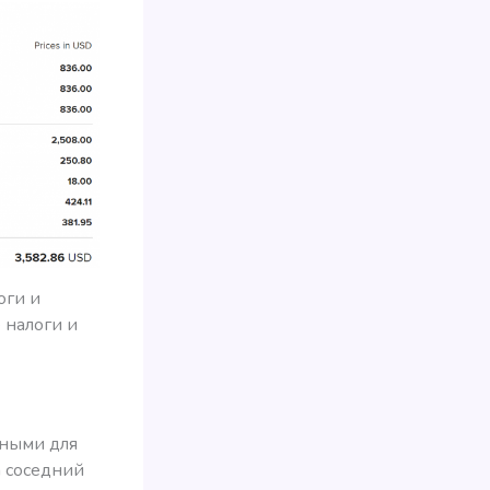
оги и
 налоги и
нными для
а соседний