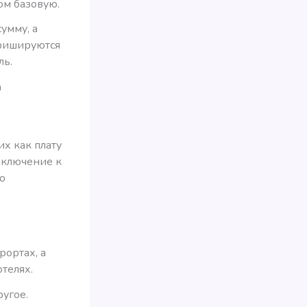
ом базовую.
умму, а
афишируются
ль.
а
х как плату
дключение к
о
рортах, а
телях.
ругое.