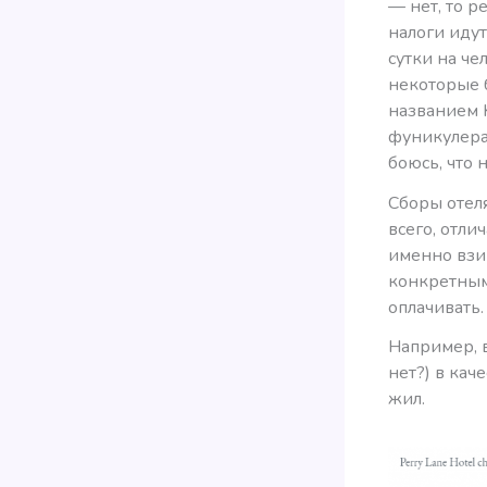
— нет, то 
налоги идут
сутки на че
некоторые 
названием 
фуникулерам
боюсь, что 
Сборы отеля
всего, отли
именно взим
конкретным 
оплачивать.
Например, в
нет?) в кач
жил.