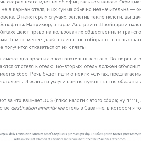
речь скорее всего идет не об официальном налоге. Офици
 не в карман отеля, и их сумма обычно незначительна — о
ловека. В некоторых случаях, заплатив такие налоги, вы да
бенефиты. Например, в горах Австрии и Швейцарии нало
Kurtaxe дают право на пользование общественным трансп
и. Тем не менее, даже если вы не собираетесь пользоват
не получится отказаться от их оплаты.
 имеют два простых опознавательных знака. Во-первых, о
чаются от отеля к отелю. Во-вторых, отель должен объяснить
ается сбор. Речь будет идти о неких услугах, предлагае
отелем… И если эти услуги вам не нужны, вы не обязаны 
от за что взимает 30$ (плюс налоги с этого сбора; ну п***ц
естве
destination amenity fee
отель в Саванне, в котором я т