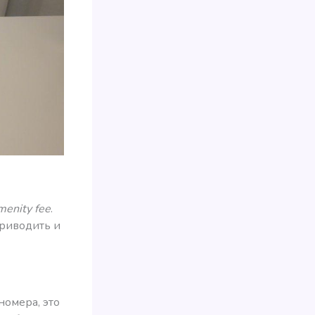
menity fee
.
приводить и
номера, это