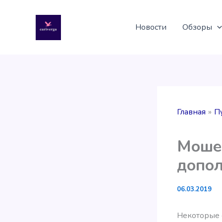
Перейти
к
Новости
Обзоры
содержимому
Главная
П
Мошен
допол
06.03.2019
Некоторые 