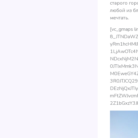
старого гор
любой из б
мечтать.
[vc_gmaps l
8_JTNDaWZy
yRm1hcHMl
1LjAwOTc4
NDcxNjM2N
0JTIxMmk3N
M0EweGY4Z
3R0JTJCQ2
DEzNjQxJTI
mFtZWJvcmR
2Z1bGxzY3