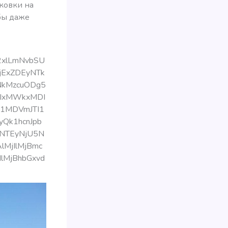
рковки на
бы даже
2xlLmNvbSU
jExZDEyNTk
NkMzcuODg5
TIxMWkxMDI
Tc1MDVmJTI1
Qk1hcnJpb
xNTEyNjU5N
lMjIlMjBmc
IlMjBhbGxvd