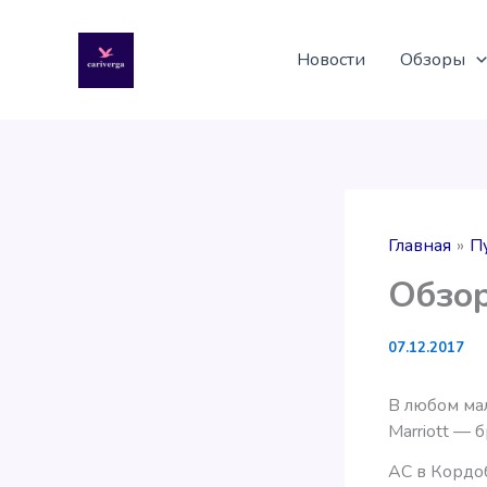
Перейти
к
Новости
Обзоры
содержимому
Главная
П
Обзор
07.12.2017
В любом ма
Marriott —
AC в Кордоб