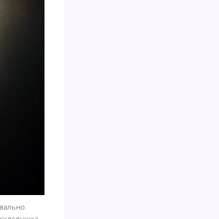
квально
аскладушка