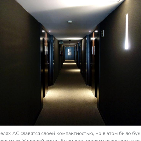
елях АС славятся своей компактностью, но в этом было бу
елиться. У правой стены были две кровати плюс третья р