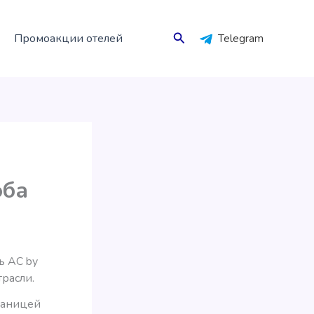
Поиск
Промоакции отелей
Telegram
оба
ь AC by
расли.
границей