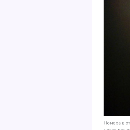
Номера в от
негде пошев