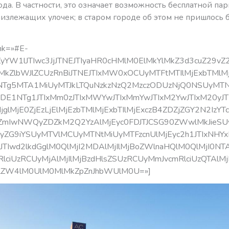
ода. В частности, это означает возможность бесплатной па
лизлежащих улочек; в старом городе об этом не пришлось 
ink=»#E-
YW1lJTIwc3JjJTNEJTIyaHR0cHMlM0ElMkYlMkZ3d3cuZ29vZ
MkZlbWJlZCUzRnBiJTNEJTIxMW0xOCUyMTFtMTIlMjExbTMlM
NTg5MTA1MiUyMTJkLTQuNzkzNzQ2MzczODUzNjQ0NSUyMT
DE1NTg1JTIxMm0zJTIxMWYwJTIxMmYwJTIxM2YwJTIxM20yJ
jglMjE0ZjEzLjElMjEzbTMlMjExbTIlMjExczB4ZDZjZGY2N2IzY
mIwNWQyZDZkM2Q2YzAlMjEyc0FDJTJCSG90ZWwlMkJieSUy
9yZG9iYSUyMTVlMCUyMTNtMiUyMTFzcnUlMjEyc2h1JTIxNHY
yJTIwd2lkdGglM0QlMjI2MDAlMjIlMjBoZWlnaHQlM0QlMjI0NTA
lciUzRCUyMjAlMjIlMjBzdHlsZSUzRCUyMmJvcmRlciUzQTAlMj
JlZW4lM0UlM0MlMkZpZnJhbWUlM0U=»]