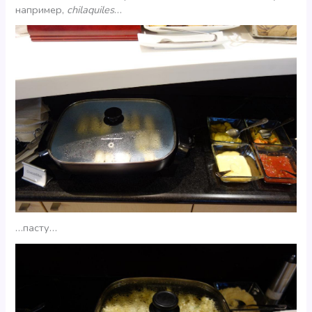
например,
chilaquiles
…
…пасту…