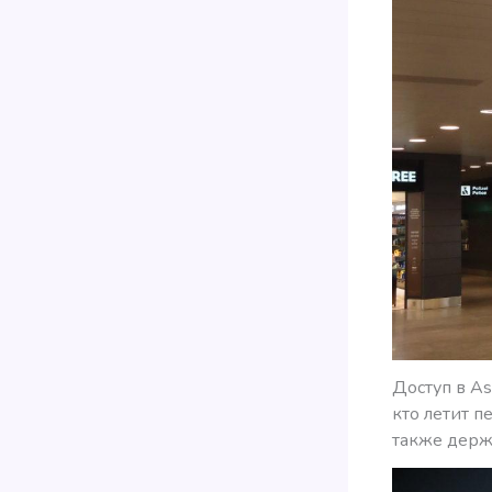
Доступ в As
кто летит п
также держа