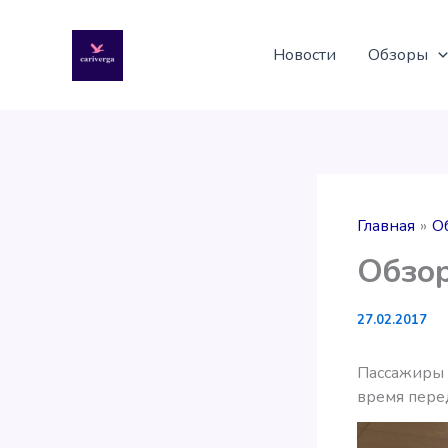
Перейти
к
Новости
Обзоры
содержимому
Главная
О
Обзор
27.02.2017
Пассажиры I
время пере