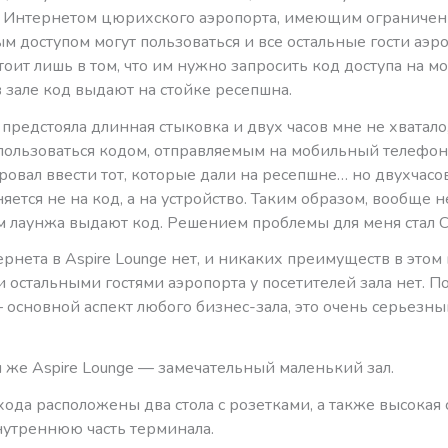
 Интернетом цюрихского аэропорта, имеющим ограничение
м доступом могут пользоваться и все остальные гости аэр
тоит лишь в том, что им нужно запросить код доступа на 
в зале код выдают на стойке ресепшна.
 предстояла длинная стыковка и двух часов мне не хватало
пользоваться кодом, отправляемым на мобильный телефон,
ровал ввести тот, которые дали на ресепшне… но двухчасо
яется не на код, а на устройство. Таким образом, вообще н
м лаунжа выдают код. Решением проблемы для меня стал C
рнета в Aspire Lounge нет, и никаких преимуществ в этом
 остальными гостями аэропорта у посетителей зала нет. П
 основной аспект любого бизнес-зала, это очень серьезны
 же Aspire Lounge — замечательный маленький зал.
хода расположены два стола с розетками, а также высокая 
нутреннюю часть терминала.