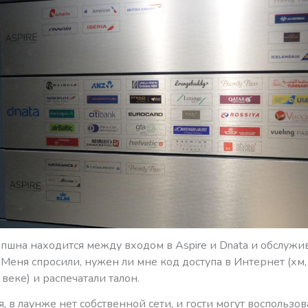
пшна находится между входом в Aspire и Dnata и обслужив
 Меня спросили, нужен ли мне код доступа в Интернет (хм
 веке) и распечатали талон.
, в лаунже нет собственной сети, и гости могут воспользо