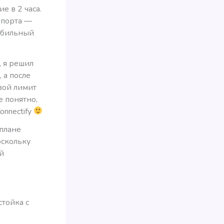
 в 2 часа.
опорта —
мобильный
, я решил
 а после
вой лимит
е понятно,
onnectify
 плане
оскольку
й
стойка с