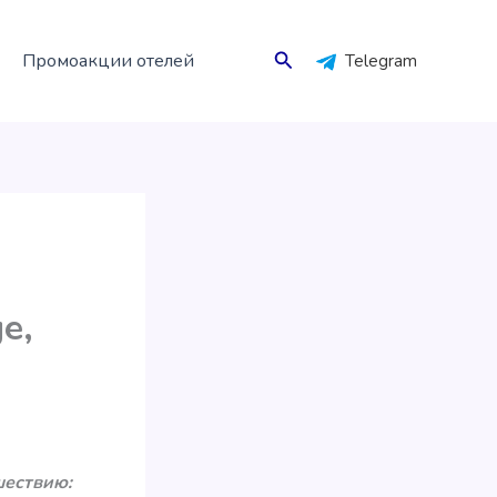
Поиск
Промоакции отелей
Telegram
e,
шествию: