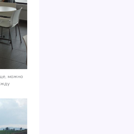
аще, можно
ежду