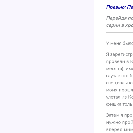
Превью: Пе
Перейдя по
серии в хр
У меня было
Я зарегист
провели в 
месяца), им
случае это 
специально
моих прошл
улетал из К
фишка тольк
Затем я про
нужно пройт
вперед мим