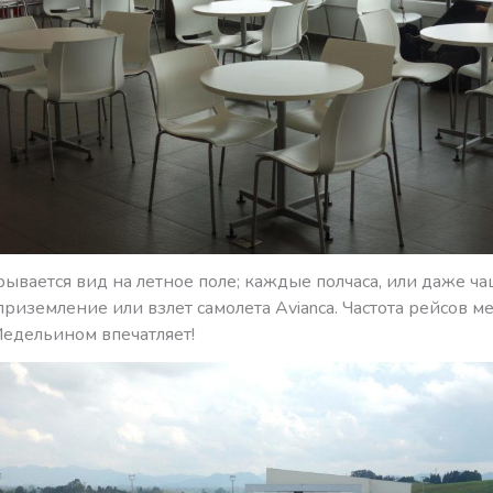
ывается вид на летное поле; каждые полчаса, или даже ч
риземление или взлет самолета Avianca. Частота рейсов м
Медельином впечатляет!