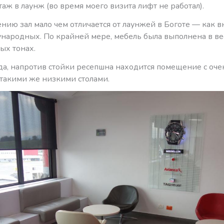
таж в лаунж (во время моего визита лифт не работал).
ию зал мало чем отличается от лаунжей в Боготе — как в
ународных. По крайней мере, мебель была выполнена в в
ых тонах.
ода, напротив стойки ресепшна находится помещение с оч
 такими же низкими столами.