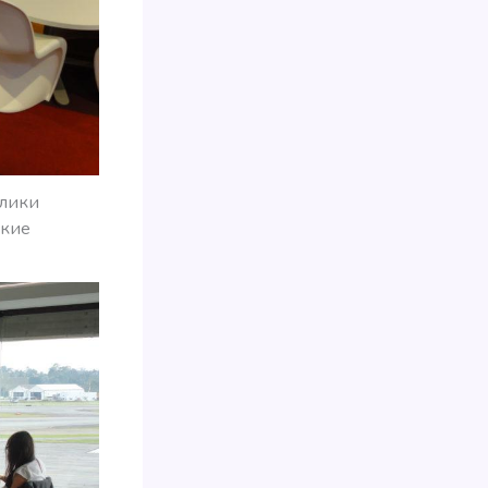
олики
ские