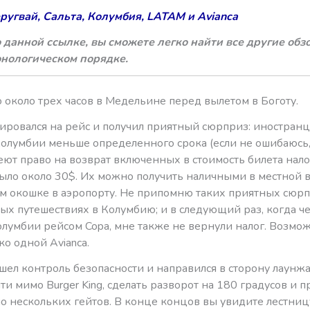
ругвай, Сальта, Колумбия, LATAM и Avianca
 данной ссылке, вы сможете легко найти все другие обз
онологическом порядке.
 около трех часов в Медельине перед вылетом в Боготу.
рировался на рейс и получил приятный сюрприз: иностран
Колумбии меньше определенного срока (если не ошибаюсь
еют право на возврат включенных в стоимость билета нало
было около 30$. Их можно получить наличными в местной 
м окошке в аэропорту. Не припомню таких приятных сюр
ых путешествиях в Колумбию; и в следующий раз, когда че
олумбии рейсом Copa, мне также не вернули налог. Возмож
о одной Avianca.
шел контроль безопасности и направился в сторону лаунжа
и мимо Burger King, сделать разворот на 180 градусов и п
о нескольких гейтов. В конце концов вы увидите лестни