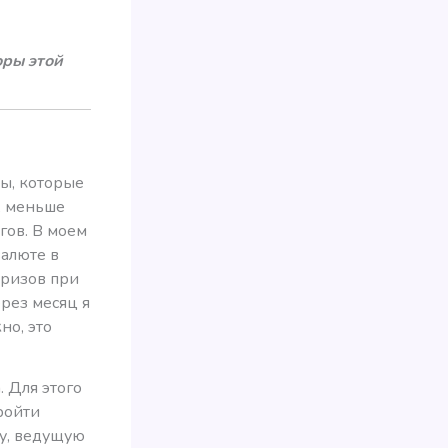
оры этой
цы, которые
, меньше
гов. В моем
валюте в
призов при
рез месяц я
но, это
. Для этого
ройти
цу, ведущую