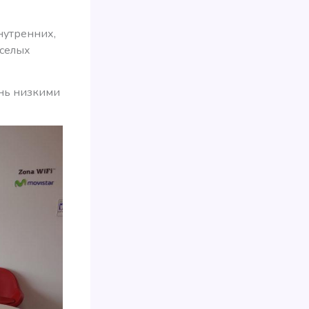
нутренних,
еселых
ень низкими