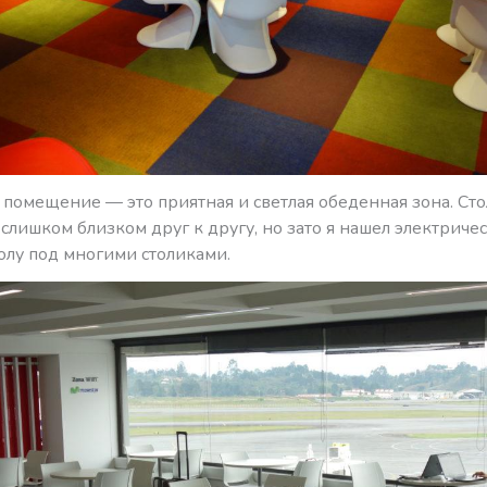
помещение — это приятная и светлая обеденная зона. Ст
слишком близком друг к другу, но зато я нашел электриче
олу под многими столиками.