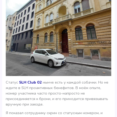
Статус
SLH Club 02
нынче есть у каждой собачки. Но не
ждите в SLH проактивных бенефитов. В моём опыте,
номер участника часто просто-напросто не
присоединяется к брони, и его приходится привязывать
вручную при заезде.
Я показал сотруднику скрин со статусным номером, и