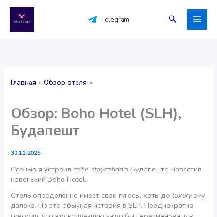
Перейти
к
Поиск
Telegram
содержимому
Главная
Обзор отеля
Обзор: Boho Hotel (SLH),
Будапешт
30.11.2025
Осенью я устроил себе
staycation
в Будапеште, навестив
новенький Boho Hotel.
Отель определённо имеет свои плюсы, хоть до
luxury
ему
далеко. Но это обычная история в SLH. Неоднократно
говорил, что эту коллекцию надо бы переименовать в