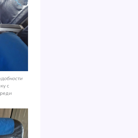
удобности
ку с
ереди