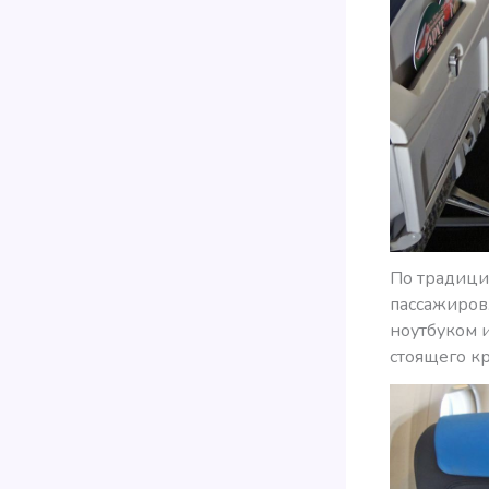
По традици
пассажиров.
ноутбуком и
стоящего кр