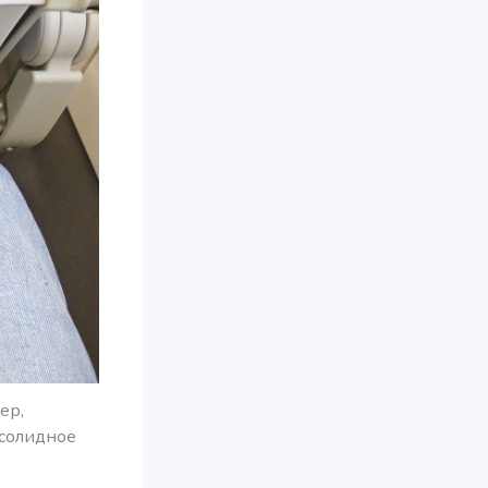
ер,
 солидное