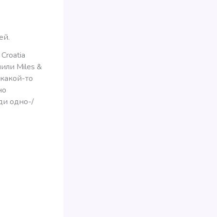
ей.
Croatia
мили Miles &
 какой-то
но
ди одно-/