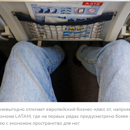
о невыгодно отличает европейский бизнес-класс от, наприм
онома LATAM, где на первых рядах предусмотрено более
ю с экономом пространство для ног.