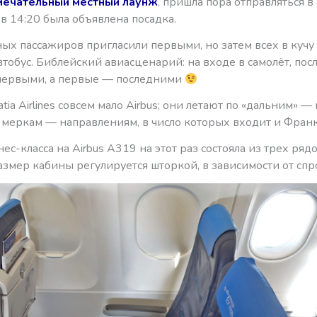
мечательный местный лаунж
, пришла пора отправляться в
е в 14:20 была объявлена посадка.
ых пассажиров пригласили первыми, но затем всех в кучу
тобус. Библейский авиасценарий: на входе в самолёт, пос
 первыми, а первые — последними
atia Airlines совсем мало Airbus; они летают по «дальним» — 
 меркам — направлениям, в число которых входит и Фран
ес-класса на Airbus A319 на этот раз состояла из трех рядо
змер кабины регулируется шторкой, в зависимости от спро