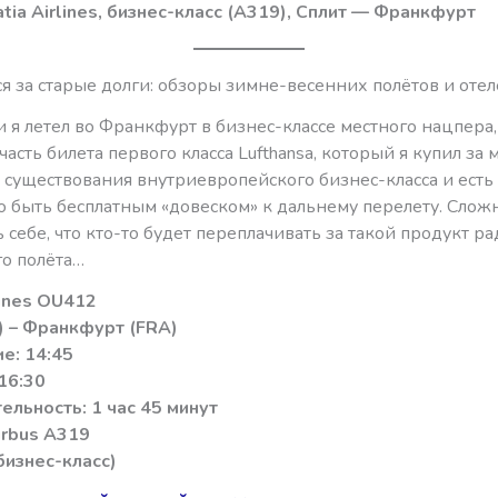
tia Airlines, бизнес-класс (A319), Сплит — Франкфурт
я за старые долги: обзоры зимне-весенних полётов и отел
 я летел во Франкфурт в бизнес-классе местного нацпера, 
о часть билета первого класса Lufthansa, который я купил за 
у существования внутриевропейского бизнес-класса и есть
то быть бесплатным «довеском» к дальнему перелету. Слож
 себе, что кто-то будет переплачивать за такой продукт ра
го полёта…
lines OU412
)
– Франкфурт (FRA)
е: 14:45
16:30
льность: 1 час 45 минут
irbus A319
бизнес-класс)