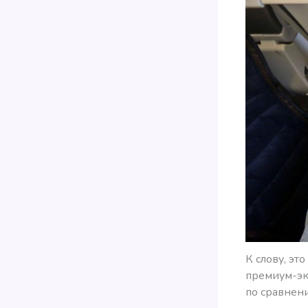
К слову, эт
премиум-эк
по сравнени