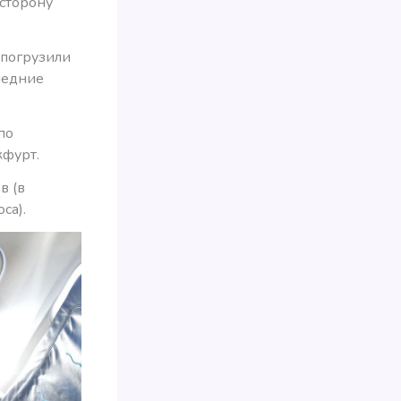
 сторону
 погрузили
ледние
по
кфурт.
в (в
са).