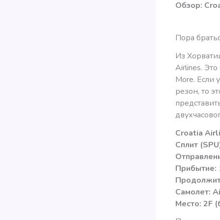
Обзор: Croa
Пора братьс
Из Хорватии
Airlines. Эт
More. Если 
резон, то э
представить
двухчасово
Croatia Air
Сплит (SPU
Отправлени
Прибытие: 
Продолжите
Самолет: A
Место: 2F (