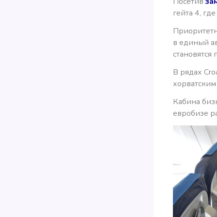
Посетив
за
гейта 4, гд
Приоритетн
в единый ав
становятся
В рядах Cro
хорватским
Кабина бизн
евробизе ра