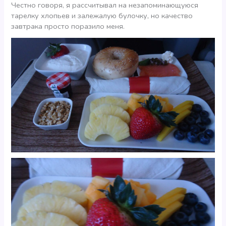
Честно говоря, я рассчитывал на незапоминающуюся
тарелку хлопьев и залежалую булочку, но качество
завтрака просто поразило меня.