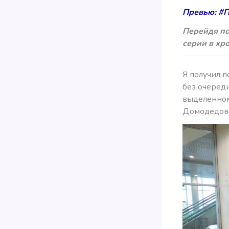
Превью: #Пе
Перейдя по
серии в хр
Я получил п
без очеред
выделенном
Домодедов