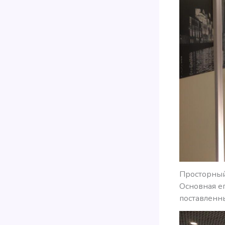
Просторный
Основная ег
поставленн