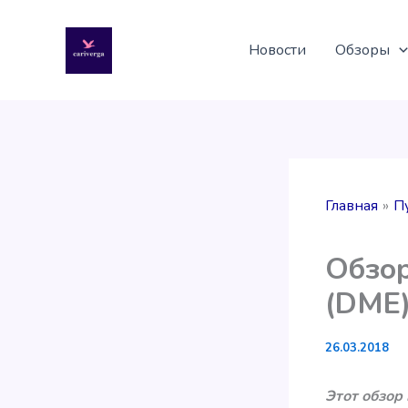
Перейти
к
Новости
Обзоры
содержимому
Главная
П
Обзор
(DME
26.03.2018
Этот обзор