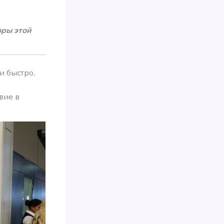
оры этой
и быстро,
вие в