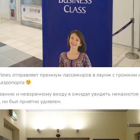
irlines отправляет премиум-пассажиров в лаунж с громким
 аэропорта
званию и невзрачному входу я ожидал увидеть неказистое
 но был приятно удивлен.