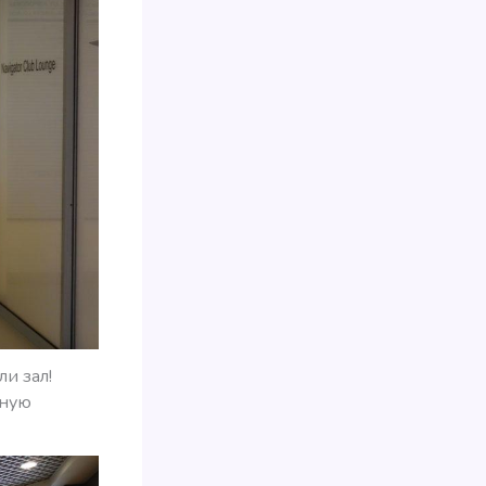
и зал!
тную