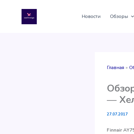
Перейти
к
Новости
Обзоры
содержимому
Главная
О
Обзор
— Хе
27.07.2017
Finnair AY7