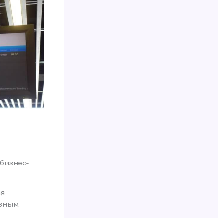
 бизнес-
ая
зным.