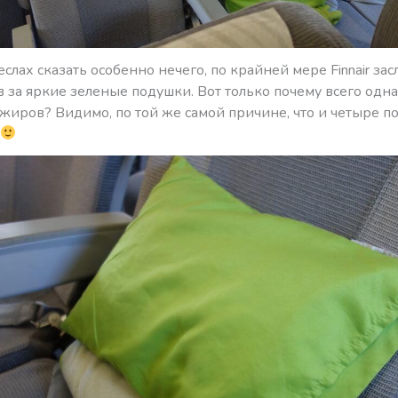
еслах сказать особенно нечего, по крайней мере Finnair за
 за яркие зеленые подушки. Вот только почему всего одн
ажиров? Видимо, по той же самой причине, что и четыре п