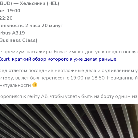
BUD) — Хельсинки (HEL)
е: 19:00
22:20
льность: 2 часа 20 минут
irbus A319
Business Class)
е премиум-пассажиры Finnair имеют доступ к невдохновл
ourt, краткий обзор которого я уже делал раньше
.
ред отлетом последние неотложные дела и с удивлением ув
итору, вылет был перенесен с 19:00 на 18:50. Невиданны
нктуальности
аторопился к гейту А8, чтобы успеть быть на борту одним и