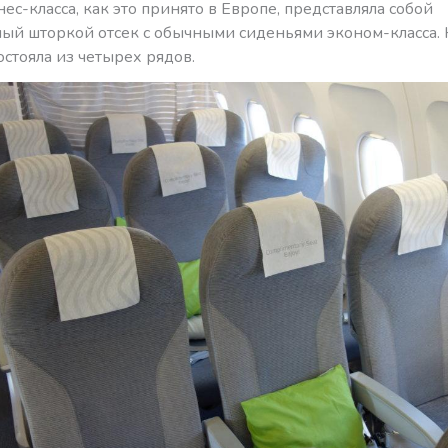
ес-класса, как это принято в Европе, представляла собой
ый шторкой отсек с обычными сиденьями эконом-класса. 
остояла из четырех рядов.