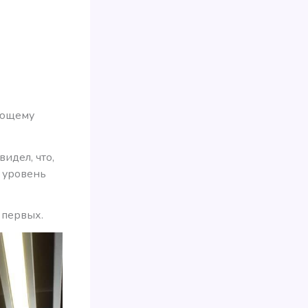
яющему
идел, что,
й уровень
з первых.