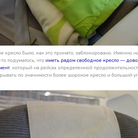
 кресло было, как это принято, заблокировано. Именно н
то подумалось, что
иметь рядом свободное кресло — дов
мент
, который на рейсах определенной продолжительнос
рывать по значимости более широкое кресло и больший уг