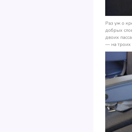
Раз уж о кр
добрых слов
двоих пасс
— на троих