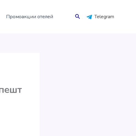
Поиск
Промоакции отелей
Telegram
апешт