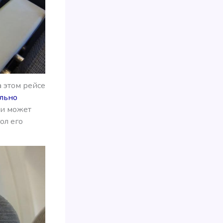
а этом рейсе
ольно
ти может
ол его