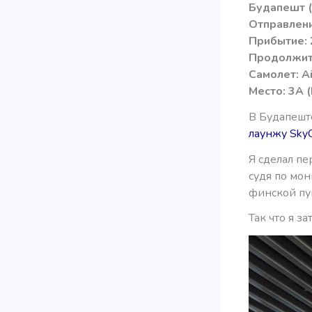
Будапешт (
Отправлени
Прибытие: 
Продолжите
Самолет: A
Место: 3A (
В Будапешт
лаунжу SkyC
Я сделал пе
судя по мон
финской пу
Так что я з