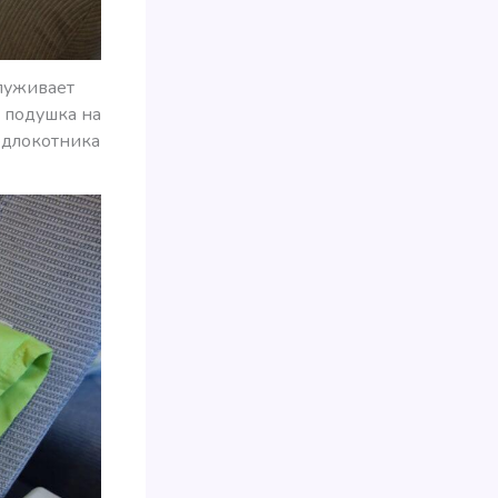
служивает
а подушка на
одлокотника