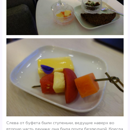
Слева от буфета были ступеньки, ведущие наверх во
вторую часть лаунжа; она была почти безлюдной. Кресла