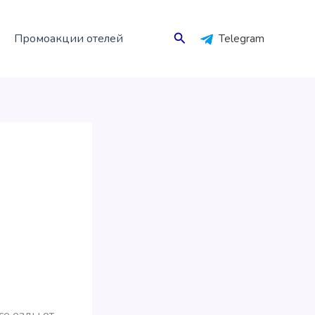
Поиск
Промоакции отелей
Telegram
се езды от