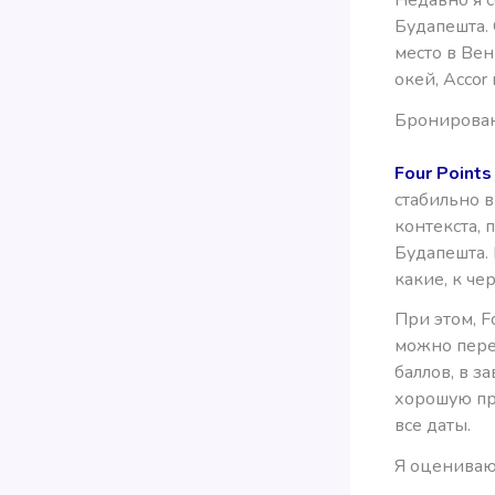
Будапешта. 
место в Вен
окей, Accor
Бронирован
Four Point
стабильно в
контекста,
Будапешта. 
какие, к че
При этом, F
можно перес
баллов, в з
хорошую пр
все даты.
Я оцениваю 