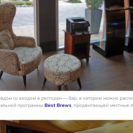
рядом со входом в ресторан — бар, в котором можно распи
бальной программы
Best Brews
, продвигающей местные 