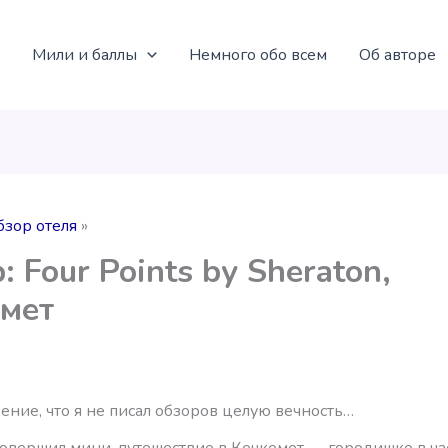
Мили и баллы
Немного обо всем
Об авторе
бзор отеля
: Four Points by Sheraton,
мет
ние, что я не писал обзоров целую вечность…
совершил мини-путешествие в Кечкемет — городишко в ча