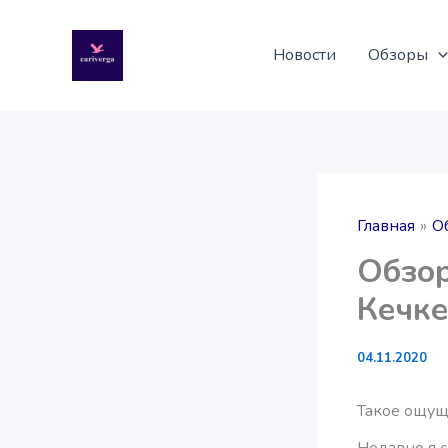
Перейти
к
Новости
Обзоры
содержимому
Главная
О
Обзор
Кечке
04.11.2020
Такое ощуще
Недавно я 