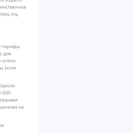
динственное
ель (ну,
е тарифы
; для
п-отели
ы (хотя
 Европе
0 000
страивал
сценкам на
в.