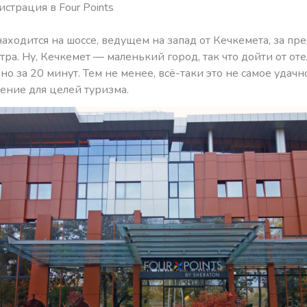
истрация в Four Points
 находится на шоссе, ведущем на запад от Кечкемета, за пр
тра. Ну, Кечкемет — маленький город, так что дойти от оте
о за 20 минут. Тем не менее, всё-таки это не самое удачн
ение для целей туризма.