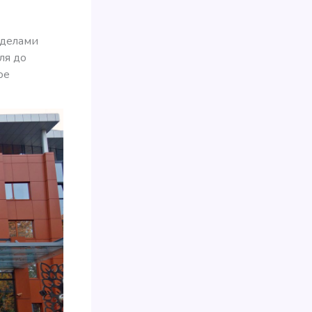
еделами
ля до
ое