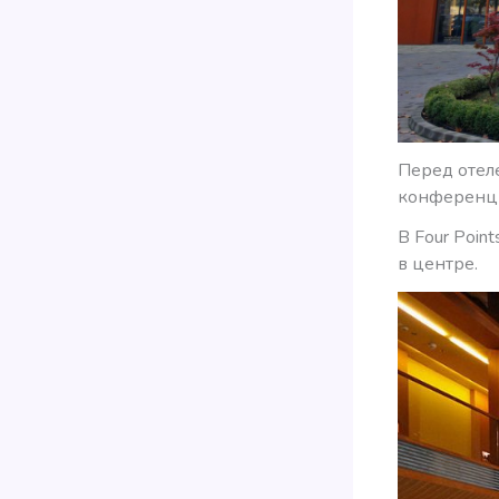
Перед отеле
конференци
В Four Poin
в центре.