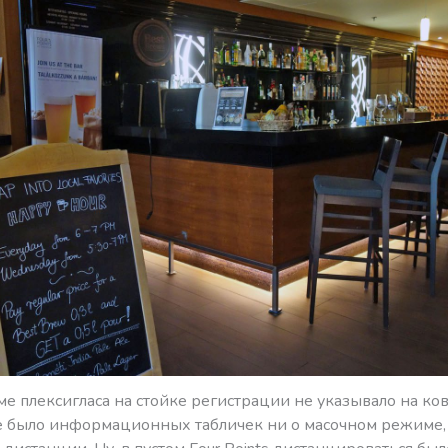
ме плексигласа на стойке регистрации не указывало на к
е было информационных табличек ни о масочном режиме,