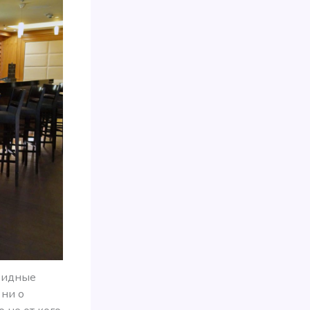
овидные
 ни о