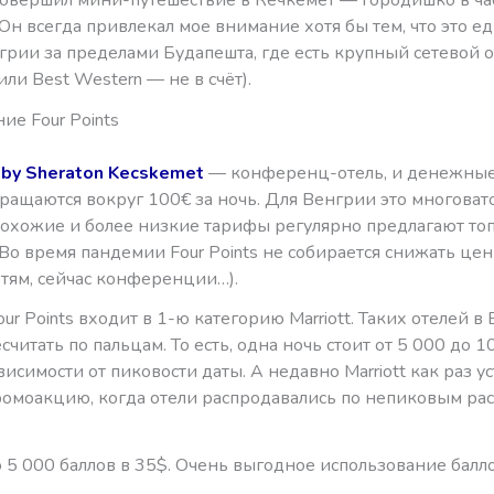
Он всегда привлекал мое внимание хотя бы тем, что это е
грии за пределами Будапешта, где есть крупный сетевой от
 или Best Western — не в счёт).
ие Four Points
s by Sheraton Kecskemet
— конференц-отель, и денежны
ращаются вокруг 100€ за ночь. Для Венгрии это многовато
 похожие и более низкие тарифы регулярно предлагают то
Во время пандемии Four Points не собирается снижать цен
ртям, сейчас конференции…).
our Points входит в 1-ю категорию Marriott. Таких отелей в
читать по пальцам. То есть, одна ночь стоит от 5 000 до 1
ависимости от пиковости даты. А недавно Marriott как раз у
омоакцию, когда отели распродавались по непиковым ра
5 000 баллов в 35$. Очень выгодное использование балло