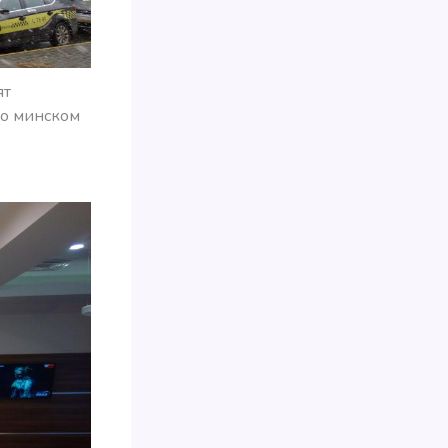
ят
 о минском