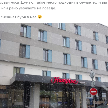
совал носа. Думаю, такое место подходит в случае, если вы
 или рано уезжаете на поезде.
о снежная буря в мае