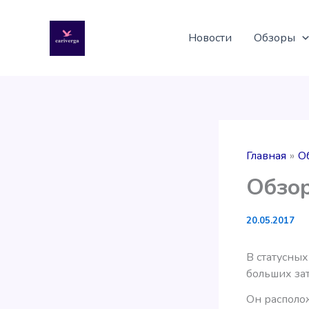
Перейти
к
Новости
Обзоры
содержимому
Главная
О
Обзор
20.05.2017
В статусных
больших зат
Он располо