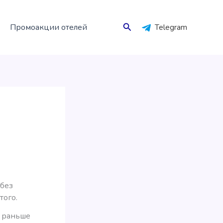
Поиск
Промоакции отелей
Telegram
 без
того.
я раньше