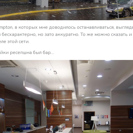
mpton, в которых мне доводилось останавливаться, выгляд
 бесхарактерно, но зато аккуратно. То же можно сказать и
ле этой сети.
ойки ресепшна был бар…