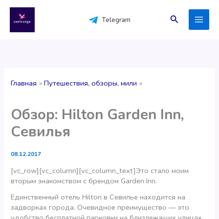
Перейти
к
Поиск
Telegram
содержимому
Главная
Путешествия, обзоры, мили
Обзор: Hilton Garden Inn,
Севилья
08.12.2017
[vc_row][vc_column][vc_column_text]Это стало моим
вторым знакомством с брендом Garden Inn.
Единственный отель Hilton в Севилье находится на
задворках города. Очевидное преимущество — это
удобство бесплатной парковки на близлежащих улицах,