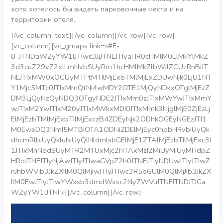
хотя хотелось бы видеть парковочные места и на
территории отеля.
[/vc_column_text][/vc_column][/vc_row][vc_row]
[vc_column][vc_gmaps link=»#E-
8_JTNDaWZyYW1lJTIwc3JjJTNEJTIyaHR0cHMlM0ElMkYlMkZ
3d3cuZ29vZ2xlLmNvbSUyRm1hcHMlMkZlbWJlZCUzRnBiJT
NEJTIxMW0xOCUyMTFtMTIlMjExbTMlMjExZDUwNjk0LjU1NT
Y1Mjc5MTc0JTIxMmQtNi4wMDY2OTE1MjQyNDkxOTglMjEzZ
DM3LjQyNzQyNDQ3OTgyNDE2JTIxMm0zJTIxMWYwJTIxMmY
wJTIxM2YwJTIxM20yJTIxMWkxMDI0JTIxMmk3NjglMjE0ZjEzLj
ElMjEzbTMlMjExbTIlMjExczB4ZDEyNjk2ODhkOGEyNGEzJTI1
M0EweDQ3NmI5MTBiOTA1ODNiZDElMjEyc0hpbHRvbiUyQk
dhcmRlbiUyQklubiUyQlNldmlsbGElMjE1ZTAlMjEzbTIlMjExc3J
1JTIxMnNodSUyMTR2MTUxMjc2NTAxMzI2MiUyMiUyMHdpZ
HRoJTNEJTIyNjAwJTIyJTIwaGVpZ2h0JTNEJTIyNDUwJTIyJTIwZ
nJhbWVib3JkZXIlM0QlMjIwJTIyJTIwc3R5bGUlM0QlMjJib3JkZX
IlM0EwJTIyJTIwYWxsb3dmdWxsc2NyZWVuJTNFJTNDJTJGa
WZyYW1lJTNF»][/vc_column][/vc_row]