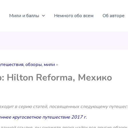
Мили и баллы
Немного обо всем
Об авторе
утешествия, обзоры, мили
: Hilton Reforma, Мехико
 входит в серию статей, посвященных следующему путешес
ннее кругосветное путешествие 2017 г.
данной ссылке, вы сможете легко найти все другие обзоры