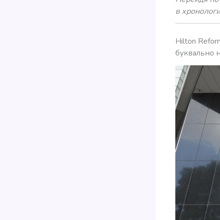
в хронолог
Hilton Refo
буквально 