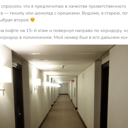
спросили, что я предпочитаю в качестве приветственного
 — текилу или шоколад с орешками. Видимо, я старею, по
ыбрал второе
на лифте на 15-й этаж и повернул направо по коридору, 
коридор в поликлинике. Мой номер был в его дальнем кон