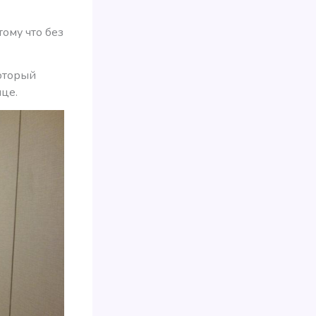
тому что без
который
це.