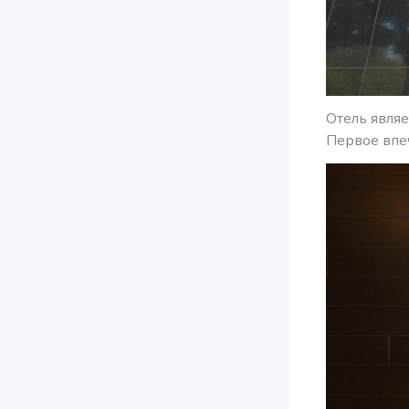
Отель являе
Первое впеч