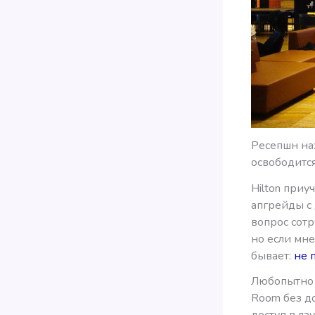
Ресепшн на
освободится
Hilton приу
апгрейды с 
вопрос сотр
но если мне
бывает:
не 
Любопытно с
Room без до