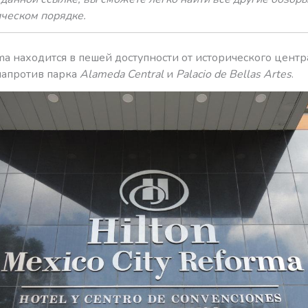
ическом порядке.
rma находится в пешей доступности от исторического центр
напротив парка
Alameda Central
и
Palacio de Bellas Artes
.