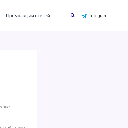
Поиск
Промоакции отелей
Telegram
твию:
 этой серии