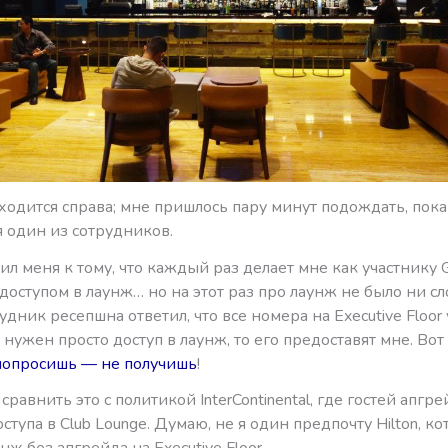
ходится справа; мне пришлось пару минут подождать, пока
 один из сотрудников.
чил меня к тому, что каждый раз делает мне как участнику 
доступом в лаунж… но на этот раз про лаунж не было ни сл
удник ресепшна ответил, что все номера на Executive Floor
 нужен просто доступ в лаунж, то его предоставят мне. Вот
попросишь — не получишь
!
равнить это с политикой InterContinental, где гостей апгре
ступа в Club Lounge. Думаю, не я один предпочту Hilton, к