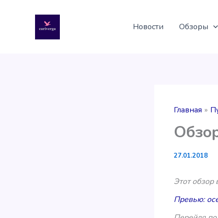
Перейти
к
Новости
Обзоры
содержимому
Главная
П
Обзор
27.01.2018
Этот обзор
Превью: осе
Перейдя по 