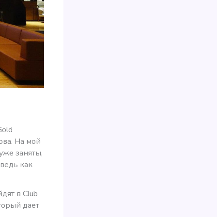
Gold
ова. На мой
 уже заняты,
 ведь как
йдят в Club
оторый дает