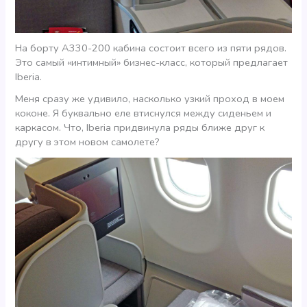
На борту А330-200 кабина состоит всего из пяти рядов.
Это самый «интимный» бизнес-класс, который предлагает
Iberia.
Меня сразу же удивило, насколько узкий проход в моем
коконе. Я буквально еле втиснулся между сиденьем и
каркасом. Что, Iberia придвинула ряды ближе друг к
другу в этом новом самолете?