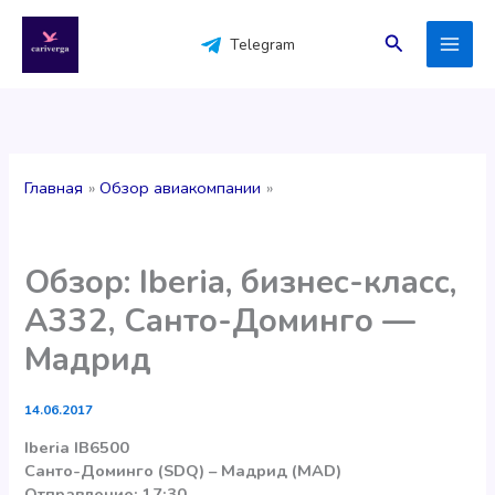
Перейти
к
Поиск
Telegram
содержимому
Главная
Обзор авиакомпании
Обзор: Iberia, бизнес-класс,
А332, Санто-Доминго —
Мадрид
14.06.2017
Iberia IB6500
Санто-Доминго (SDQ) – Мадрид (MAD)
Отправление: 17:30