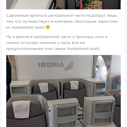
Сдвоенные кресла в центральной части подойдут лишь
тем, кто путешествует в компании. Некоторые окрестили
их
honeymoon seats
Ну а кресла в центральной части у прохода, хоть и
сильно уступают коконам у окна, все же
предпочтительнее этих самых
honeymoon seats
.