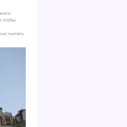
всего
о чтобы
жно считать