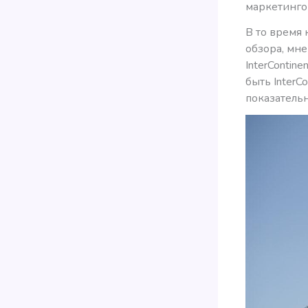
маркетингов
В то время 
обзора, мне
InterContin
быть InterC
показательн