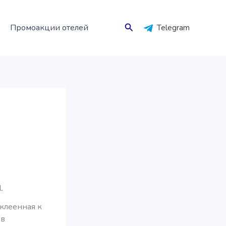
Поиск
Промоакции отелей
Telegram
.
иклеенная к
 в