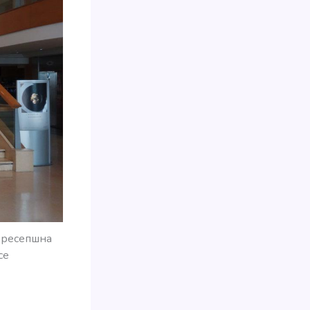
е ресепшна
се