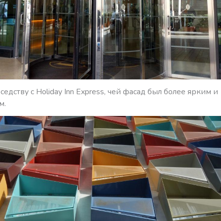
седству с Holiday Inn Express, чей фасад был более ярким и
м.