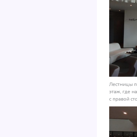
Лестницы п
этаж, где н
с правой с