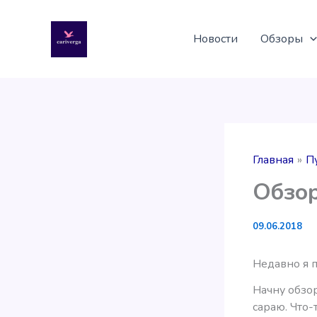
Перейти
к
Новости
Обзоры
содержимому
Главная
П
Обзор
09.06.2018
Недавно я п
Начну обзор
сараю. Что-