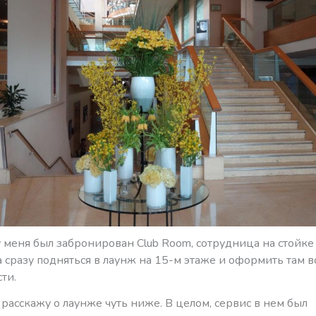
у меня был забронирован Club Room, сотрудница на стойк
сразу подняться в лаунж на 15-м этаже и оформить там в
ти.
расскажу о лаунже чуть ниже. В целом, сервис в нем был