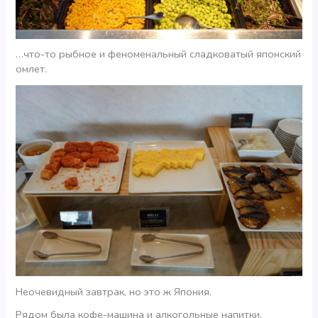
…что-то рыбное и феноменальный сладковатый японский
омлет.
Неочевидный завтрак, но это ж Япония.
Рядом была кофе-машина и алкогольные напитки.