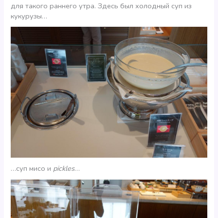
для такого раннего утра. Здесь был холодный суп из
кукурузы…
…суп мисо и
pickles
…