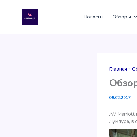
Перейти
к
Новости
Обзоры
содержимому
Главная
О
Обзор
09.02.2017
JW Marriott
Лумпура, в 