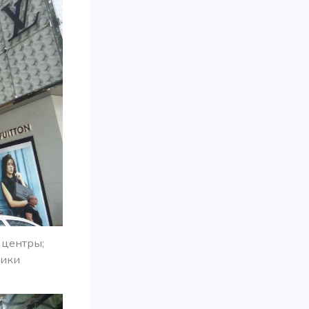
 центры;
тики