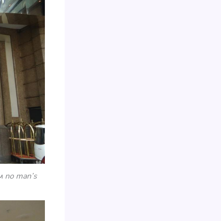
им
no man’s