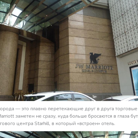
города — это плавно перетекающие друг в друга торговые
arriott заметен не сразу, куда больше бросаются в глаза бу
гового центра Starhill, в который «встроен» отель.