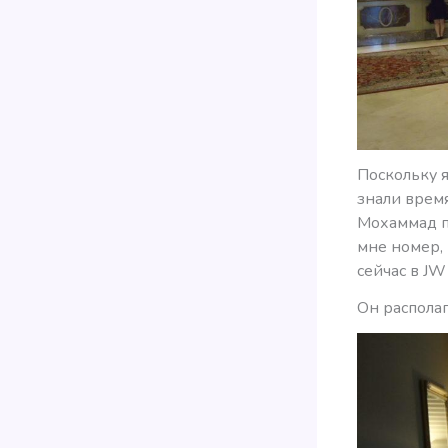
Поскольку я
знали врем
Мохаммад п
мне номер,
сейчас в JW 
Он располаг