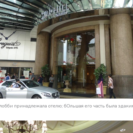
 лобби принадлежала отелю; бОльшая его часть была эдак