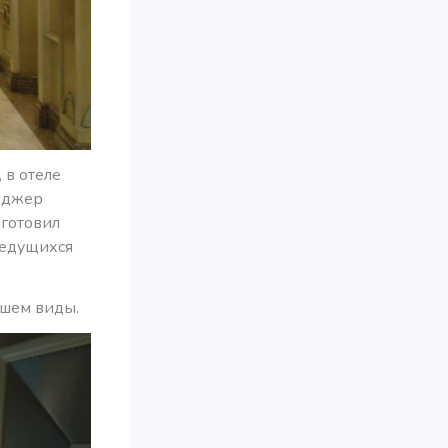
 в отеле
еджер
иготовил
ведущихся
вшем виды.