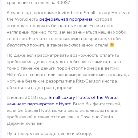
сравнению с отелем за 300$?
К счастью, в программе Invited сети Small Luxury Hotels of
the World есть
реферальная программа
, которая
позволяет получать бесплатные ночи. Если и есть
наглядный пример того, зачем заниматься нашим хобби,
то вот он. Есть что-то неосязаемо прекрасное, чтобы
бесплатно
пожить в таком эксклюзивном отеле!
Но даже если рассматривать возможность оплатить
пребывание деньгами, я хотел бы лишь заметить, что
точно такие же деньги порой стоят номера в ветхих
Hilton’ах в северо- или южноамериканских мегаполисах, а
могучие безликие резорты типа Ritz-Carlton иногда
обходятся в два раза дороже.
В конце 2018 года
Small Luxury Hotels of the World
начинает партнерство с Hyatt
. Было бы фантастикой,
если бы баллы Hyatt можно было использовать для
пребываний в таких отелях как La Casa que Canta.
Держим кулачки!
Ну а теперь непосредственно к обзору.