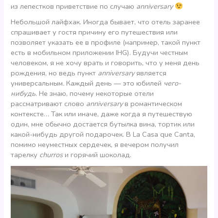
из лепестков приветствие по случаю
anniversary
Небольшой лайфхак. Иногда бывает, что отель заранее
спрашивает у гостя причину его путешествия или
позволяет указать ее в профиле (например, такой пункт
есть в мобильном приложении IHG). Будучи честным
человеком, я не хочу врать и говорить, что у меня день
рождения, но ведь пункт
anniversary
является
универсальным
.
Каждый день — это юбилей
чего-
нибудь
. Не знаю, почему некоторые отели
рассматривают слово
anniversary
в романтическом
контексте… Так или иначе, даже когда я путешествую
один, мне обычно достается бутылка вина, тортик или
какой-нибудь другой подарочек. В La Casa que Canta,
помимо неуместных сердечек, я вечером получил
тарелку
churros
и горячий шоколад.