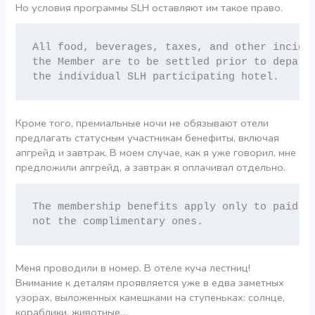
Но условия программы SLH оставляют им такое право.
All food, beverages, taxes, and other inciden
the Member are to be settled prior to departu
the individual SLH participating hotel.
Кроме того, премиальные ночи не обязывают отели
предлагать статусным участникам бенефиты, включая
апгрейд и завтрак. В моем случае, как я уже говорил, мне
предложили апгрейд, а завтрак я оплачивал отдельно.
The membership benefits apply only to paid fo
not the complimentary ones.
Меня проводили в номер. В отеле куча лестниц!
Внимание к деталям проявляется уже в едва заметных
узорах, выложенных камешками на ступеньках: солнце,
кораблики, животные…