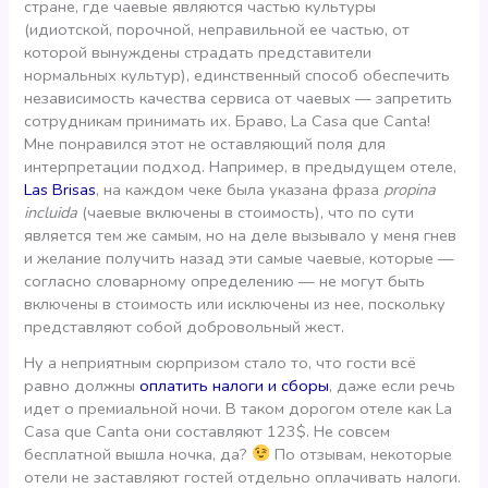
стране, где чаевые являются частью культуры
(идиотской, порочной, неправильной ее частью, от
которой вынуждены страдать представители
нормальных культур), единственный способ обеспечить
независимость качества сервиса от чаевых — запретить
сотрудникам принимать их. Браво, La Casa que Canta!
Мне понравился этот не оставляющий поля для
интерпретации подход. Например, в предыдущем отеле,
Las Brisas
, на каждом чеке была указана фраза
propina
incluida
(чаевые включены в стоимость), что по сути
является тем же самым, но на деле вызывало у меня гнев
и желание получить назад эти самые чаевые, которые —
согласно словарному определению — не могут быть
включены в стоимость или исключены из нее, поскольку
представляют собой добровольный жест.
Ну а неприятным сюрпризом стало то, что гости всё
равно должны
оплатить налоги и сборы
, даже если речь
идет о премиальной ночи. В таком дорогом отеле как La
Casa que Canta они составляют 123$. Не совсем
бесплатной вышла ночка, да?
По отзывам, некоторые
отели не заставляют гостей отдельно оплачивать налоги.