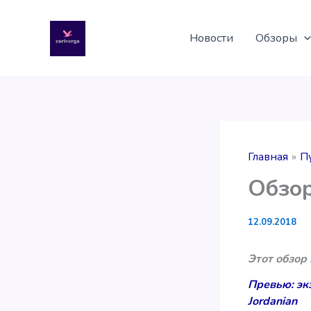
Перейти
к
Новости
Обзоры
содержимому
Главная
П
Обзор
12.09.2018
Этот обзор
Превью: экз
Jordanian