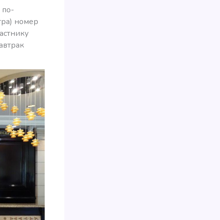
 по-
тра) номер
частнику
завтрак