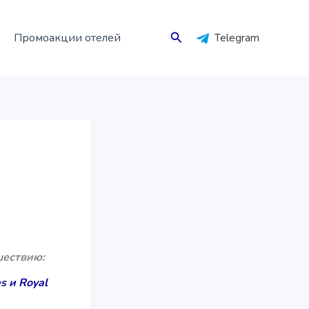
Поиск
Промоакции отелей
Telegram
шествию:
s и Royal