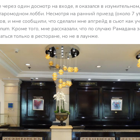
через один досмотр на входе, я оказался в изумительном,
таромодном лобби. Несмотря на ранний приезд (около 7 у
ов, и мне сообщили, что сделали мне апгрейд в сьют как у
atinum. Кроме того, мне рассказали, что по случаю Рамадана 
аться только в ресторане, но не в лаунже.