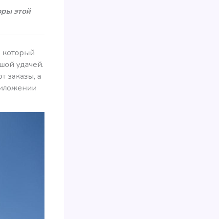
оры этой
, который
ьшой удачей.
 заказы, а
риложении