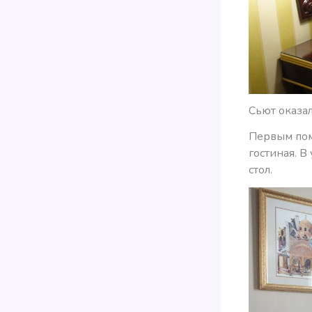
Сьют оказа
Первым пом
гостиная. В
стол.