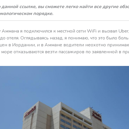
 данной ссылке, вы сможете легко найти все другие обз
онологическом порядке.
 Аммана я подключился к местной сети WiFi и вызвал Uber
до отеля. Оглядываясь назад, я понимаю, что это было бол
щен в Иордании, и в Аммане водители неохотно принимают
 море отказываются везти пассажиров по заявленной в п