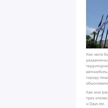
Как часто б
раздвижные
территорию 
автомобильн
городу пеш
обыскивали
Как мне рас
трех отелях
и Days Inn.