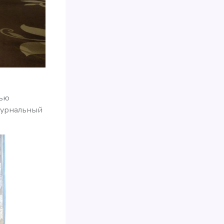
лью
 журнальный