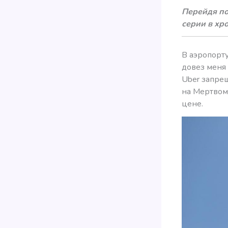
Перейдя по
серии в хр
В аэропорту
довез меня 
Uber запре
на Мертвом
цене.