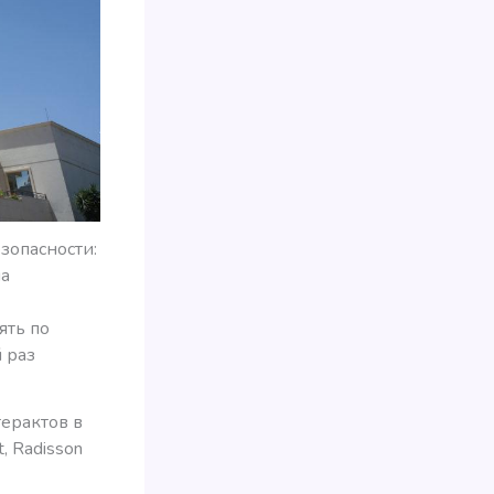
езопасности:
на
ять по
 раз
терактов в
, Radisson