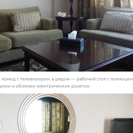
л комод с телевизором, а рядом — рабочий стол с полноце
улом и обилием электрических розеток.