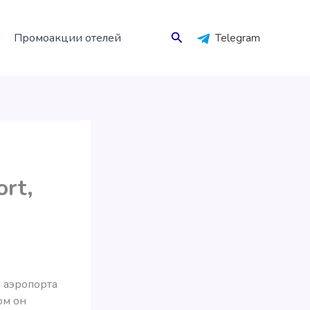
Поиск
Промоакции отелей
Telegram
rt,
а аэропорта
ом он