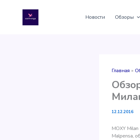
Перейти
к
Новости
Обзоры
содержимому
Главная
О
Обзор
Мила
12.12.2016
MOXY Milan 
Malpensa, о