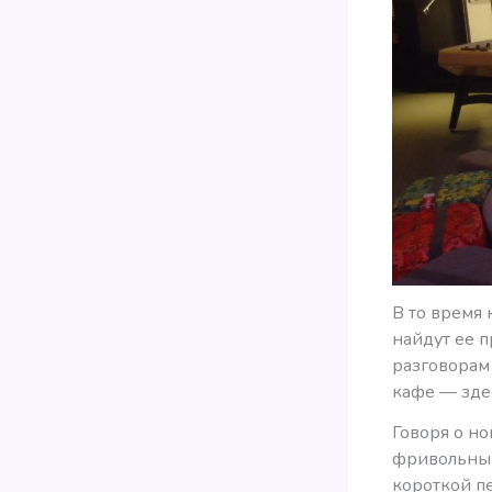
В то время
найдут ее 
разговорам 
кафе — здес
Говоря о но
фривольным
короткой пе