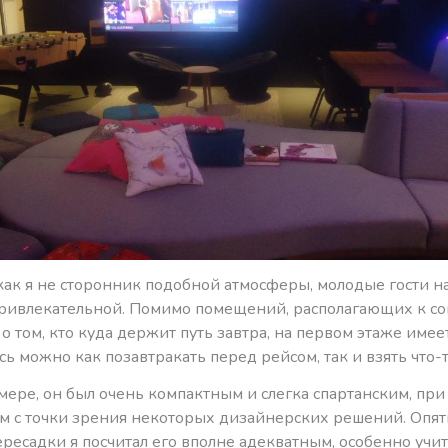
 как я не сторонник подобной атмосферы, молодые гости н
привлекательной. Помимо помещений, располагающих к с
о том, кто куда держит путь завтра, на первом этаже имее
ь можно как позавтракать перед рейсом, так и взять что-т
мере, он был очень компактным и слегка спартанским, при
 с точки зрения некоторых дизайнерских решений. Опять
ресадки я посчитал его вполне адекватным, особенно учи