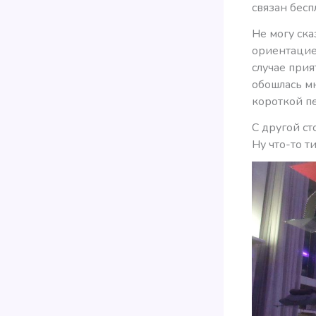
связан бесп
Не могу ска
ориентацие
случае прия
обошлась м
короткой п
С другой с
Ну что-то т