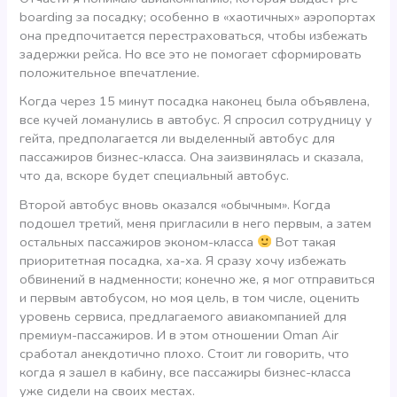
boarding за посадку; особенно в «хаотичных» аэропортах
она предпочитается перестраховаться, чтобы избежать
задержки рейса. Но все это не помогает сформировать
положительное впечатление.
Когда через 15 минут посадка наконец была объявлена,
все кучей ломанулись в автобус. Я спросил сотрудницу у
гейта, предполагается ли выделенный автобус для
пассажиров бизнес-класса. Она заизвинялась и сказала,
что да, вскоре будет специальный автобус.
Второй автобус вновь оказался «обычным». Когда
подошел третий, меня пригласили в него первым, а затем
остальных пассажиров эконом-класса
Вот такая
приоритетная посадка, ха-ха. Я сразу хочу избежать
обвинений в надменности; конечно же, я мог отправиться
и первым автобусом, но моя цель, в том числе, оценить
уровень сервиса, предлагаемого авиакомпанией для
премиум-пассажиров. И в этом отношении Oman Air
сработал анекдотично плохо. Стоит ли говорить, что
когда я зашел в кабину, все пассажиры бизнес-класса
уже сидели на своих местах.