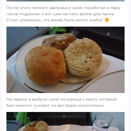
После этого легкого завтрака я часик поработал и пару
часов подремал, и вот уже настало время для ланча.
Стоит упоминать, что вновь было много хлеба?
На первое я выбрал салат из курицы с манго, который
был немного суховат, но выглядел изумительно.