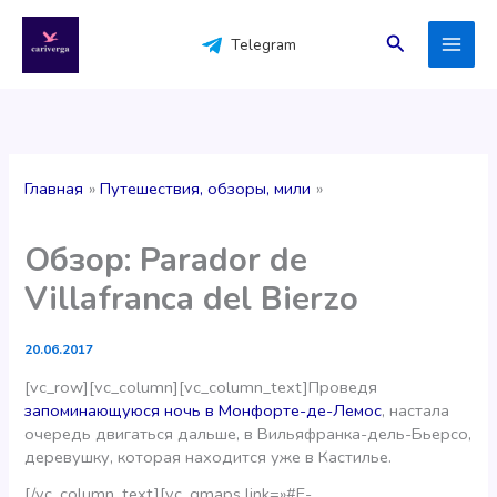
Перейти
к
Поиск
Telegram
содержимому
Главная
Путешествия, обзоры, мили
Обзор: Parador de
Villafranca del Bierzo
20.06.2017
[vc_row][vc_column][vc_column_text]Проведя
запоминающуюся ночь в Монфорте-де-Лемос
, настала
очередь двигаться дальше, в Вильяфранка-дель-Бьерсо,
деревушку, которая находится уже в Кастилье.
[/vc_column_text][vc_gmaps link=»#E-