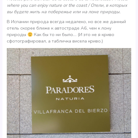
where you can enjoy nature or the coast / Отели, в которых
вы будете жить на побережье или на лоне природы.
В Испании природа всегда недалеко, но все же данный
отель скорее ближе к автостраде A6, чем к лону
природы
Как бы то ни было… (И это не я криво
сфотографировал, а табличка висела криво.)