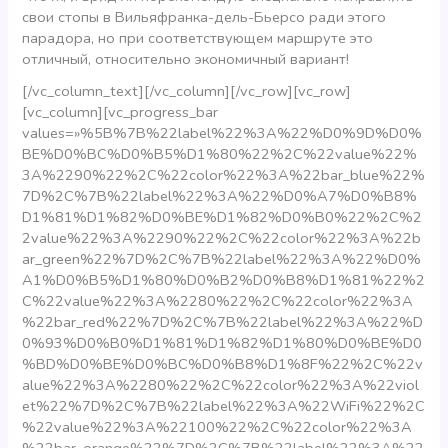
свои стопы в Вильяфранка-дель-Бьерсо ради этого
парадора, но при соответствующем маршруте это
отличный, относительно экономичный вариант!
[/vc_column_text][/vc_column][/vc_row][vc_row]
[vc_column][vc_progress_bar
values=»%5B%7B%22label%22%3A%22%D0%9D%D0%
BE%D0%BC%D0%B5%D1%80%22%2C%22value%22%
3A%2290%22%2C%22color%22%3A%22bar_blue%22%
7D%2C%7B%22label%22%3A%22%D0%A7%D0%B8%
D1%81%D1%82%D0%BE%D1%82%D0%B0%22%2C%2
2value%22%3A%2290%22%2C%22color%22%3A%22b
ar_green%22%7D%2C%7B%22label%22%3A%22%D0%
A1%D0%B5%D1%80%D0%B2%D0%B8%D1%81%22%2
C%22value%22%3A%2280%22%2C%22color%22%3A
%22bar_red%22%7D%2C%7B%22label%22%3A%22%D
0%93%D0%B0%D1%81%D1%82%D1%80%D0%BE%D0
%BD%D0%BE%D0%BC%D0%B8%D1%8F%22%2C%22v
alue%22%3A%2280%22%2C%22color%22%3A%22viol
et%22%7D%2C%7B%22label%22%3A%22WiFi%22%2C
%22value%22%3A%22100%22%2C%22color%22%3A