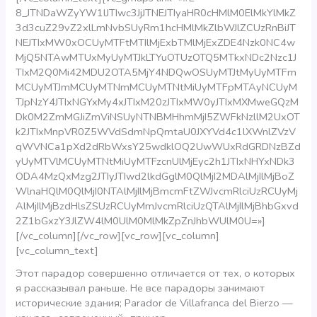
8_JTNDaWZyYW1lJTIwc3JjJTNEJTIyaHR0cHMlM0ElMkYlMkZ
3d3cuZ29vZ2xlLmNvbSUyRm1hcHMlMkZlbWJlZCUzRnBiJT
NEJTIxMW0xOCUyMTFtMTIlMjExbTMlMjExZDE4Nzk0NC4w
MjQ5NTAwMTUxMyUyMTJkLTYuOTUzOTQ5MTkxNDc2Nzc1J
TIxM2Q0Mi42MDU2OTA5MjY4NDQwOSUyMTJtMyUyMTFm
MCUyMTJmMCUyMTNmMCUyMTNtMiUyMTFpMTAyNCUyM
TJpNzY4JTIxNGYxMy4xJTIxM20zJTIxMW0yJTIxMXMweGQzM
Dk0M2ZmMGJiZmViNSUyNTNBMHhmMjI5ZWFkNzllM2UxOT
k2JTIxMnpVR0Z5WVdSdmNpQmtaU0JXYVd4c1lXWnlZVzV
qWVNCa1pXd2dRbWxsY25wdklOQ2UwWUxRdGRDNzBZd
yUyMTVlMCUyMTNtMiUyMTFzcnUlMjEyc2h1JTIxNHYxNDk3
ODA4MzQxMzg2JTIyJTIwd2lkdGglM0QlMjI2MDAlMjIlMjBoZ
WlnaHQlM0QlMjI0NTAlMjIlMjBmcmFtZWJvcmRlciUzRCUyMj
AlMjIlMjBzdHlsZSUzRCUyMmJvcmRlciUzQTAlMjIlMjBhbGxvd
2Z1bGxzY3JlZW4lM0UlM0MlMkZpZnJhbWUlM0U=»]
[/vc_column][/vc_row][vc_row][vc_column]
[vc_column_text]
Этот парадор совершенно отличается от тех, о которых
я рассказывал раньше. Не все парадоры занимают
исторические здания; Parador de Villafranca del Bierzo —