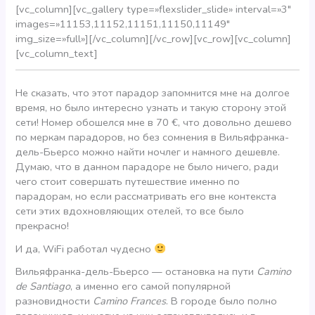
[vc_column][vc_gallery type=»flexslider_slide» interval=»3″
images=»11153,11152,11151,11150,11149″
img_size=»full»][/vc_column][/vc_row][vc_row][vc_column]
[vc_column_text]
Не сказать, что этот парадор запомнится мне на долгое
время, но было интересно узнать и такую сторону этой
сети! Номер обошелся мне в 70 €, что довольно дешево
по меркам парадоров, но без сомнения в Вильяфранка-
дель-Бьерсо можно найти ночлег и намного дешевле.
Думаю, что в данном парадоре не было ничего, ради
чего стоит совершать путешествие именно по
парадорам, но если рассматривать его вне контекста
сети этих вдохновляющих отелей, то все было
прекрасно!
И да, WiFi работал чудесно
Вильяфранка-дель-Бьерсо — остановка на пути
Camino
de Santiago
, а именно его самой популярной
разновидности
Camino Frances
. В городе было полно