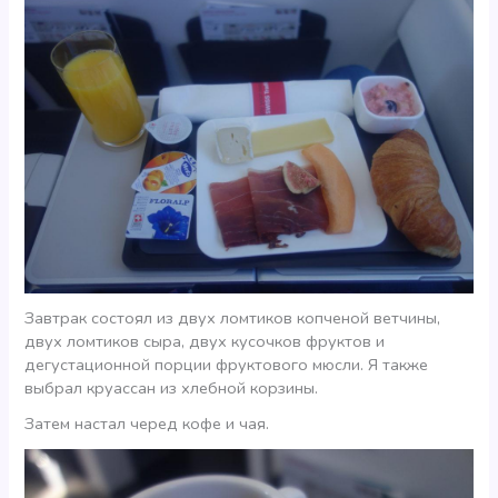
Завтрак состоял из двух ломтиков копченой ветчины,
двух ломтиков сыра, двух кусочков фруктов и
дегустационной порции фруктового мюсли. Я также
выбрал круассан из хлебной корзины.
Затем настал черед кофе и чая.