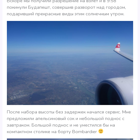
Вскоре мы получили разрешение на взлет и в 9:58
покинули Будапешт, совершив разворот над городом,
подаривший прекрасные виды этим солнечным утром.
После набора высоты без задержек начался сервис. Мне
предложили апельсиновый сок и небольшой поднос с
завтраком. Большой поднос и не уместился бы на
компактном столике на борту Bombardier