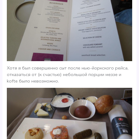
Хотя я был совершенно сыт после нью-йоркского рейса,
отказаться от (к счастью) небольшой порции меззе и
kofte было невозможно.