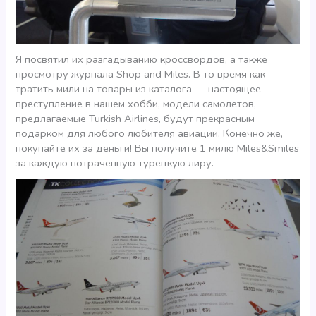
Я посвятил их разгадыванию кроссвордов, а также
просмотру журнала Shop and Miles. В то время как
тратить мили на товары из каталога — настоящее
преступление в нашем хобби, модели самолетов,
предлагаемые Turkish Airlines, будут прекрасным
подарком для любого любителя авиации. Конечно же,
покупайте их за деньги! Вы получите 1 милю Miles&Smiles
за каждую потраченную турецкую лиру.