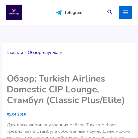
Перейти
к
Поиск
Telegram
содержимому
Главная
Обзор лаунжа
Обзор: Turkish Airlines
Domestic CIP Lounge,
Стамбул (Classic Plus/Elite)
01.04.2016
Для пассажиров внутренних рейсов Turkish Airlinеs
предлагает в Стамбуле собственный лаунж. Даже можно
сказать, что это почти собственный терминал — у него