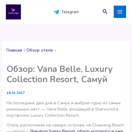
Перейти
к
Поиск
Telegram
содержимому
Главная
Обзор отеля
Обзор: Vana Belle, Luxury
Collection Resort, Самуй
18.01.2017
На последние два дня в Самуе я выбрал одно из самых
роскошных мест — Vana Belle, входящий в Starwood в
портфолио Luxury Collection Resort.
Отель расположен на севере острова, на Chaweng Beach
— рядом с
Sheraton Samui Resort, обзор которого я уже