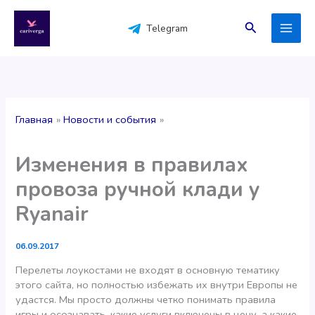
Перейти
к
Поиск
Telegram
содержимому
Главная
Новости и события
Изменения в правилах
провоза ручной клади у
Ryanair
06.09.2017
Перелеты лоукостами не входят в основную тематику
этого сайта, но полностью избежать их внутри Европы не
удастся. Мы просто должны четко понимать правила
игры и осознавать, какие услуги включены в цену, а какие