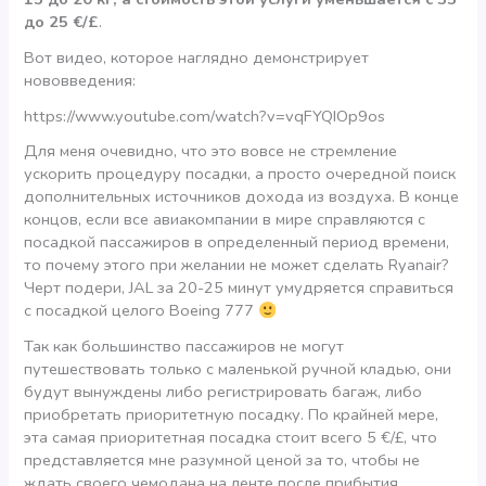
до 25 €/£
.
Вот видео, которое наглядно демонстрирует
нововведения:
https://www.youtube.com/watch?v=vqFYQIOp9os
Для меня очевидно, что это вовсе не стремление
ускорить процедуру посадки, а просто очередной поиск
дополнительных источников дохода из воздуха. В конце
концов, если все авиакомпании в мире справляются с
посадкой пассажиров в определенный период времени,
то почему этого при желании не может сделать Ryanair?
Черт подери, JAL за 20-25 минут умудряется справиться
с посадкой целого Boeing 777
Так как большинство пассажиров не могут
путешествовать только с маленькой ручной кладью, они
будут вынуждены либо регистрировать багаж, либо
приобретать приоритетную посадку. По крайней мере,
эта самая приоритетная посадка стоит всего 5 €/£, что
представляется мне разумной ценой за то, чтобы не
ждать своего чемодана на ленте после прибытия.