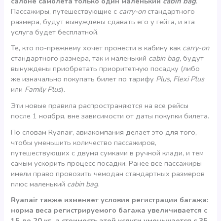
салоне самолета только один маленький
cabin bag
.
Пассажиры, путешествующие с
carry-on
стандартного
размера, будут вынуждены сдавать его у гейта, и эта
услуга будет бесплатной.
Те, кто по-прежнему хочет пронести в кабину как
carry-on
стандартного размера, так и маленький
cabin bag,
будут
вынуждены приобретать приоритетную посадку (либо
же изначально покупать билет по тарифу
Plus
,
Flexi Plus
или
Family Plus
).
Эти новые правила распространяются на все рейсы
после 1 ноября, вне зависимости от даты покупки билета.
По словам Ryanair, авиакомпания делает это для того,
чтобы уменьшить количество пассажиров,
путешествующих с двумя сумками в ручной клади, и тем
самым ускорить процесс посадки. Ранее все пассажиры
имели право провозить чемодан стандартных размеров
плюс маленький
cabin bag
.
Ryanair также изменяет условия регистрации багажа:
норма веса регистрируемого багажа увеличивается с
15 до 20 кг, а стоимость этой услуги уменьшается с 35