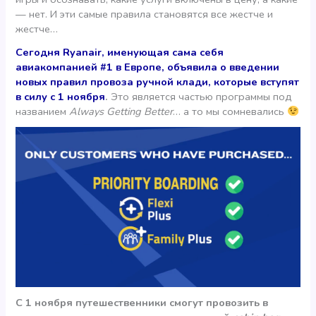
— нет. И эти самые правила становятся все жестче и
жестче…
Сегодня Ryanair, именующая сама себя
авиакомпанией #1 в Европе, объявила о введении
новых правил провоза ручной клади, которые вступят
в силу с 1 ноября
.
Это является частью программы под
названием
Always Getting Better
… а то мы сомневались
С 1 ноября путешественники смогут провозить в