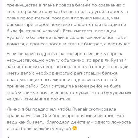
преимущества в плане провоза багажа по сравнению с
тем, что раньше получал бесплатно; с другой стороны, в
плане приоритетной посадки я получил меньше, чем
раньше (при старой политике приоритетная посадка не
была фиктивной услугой). Если смотреть с позиции
Ryanair, то багажные полки в салоне как ломились, так и
ломятся, а процесс посадки стал не быстрее, а хаотичнее.
Если желание содрать с пассажиров лишние 5 евро за
несуществующую услугу объяснимо, то вряд ли Ryanair
захочет вносить неорганизованность в процесс посадки,
иметь дело с необходимостью регистрации багажа
опаздывающих пассажиров и задерживать по этой
причине рейсы. Если ситуация на моем рейсе не была
необъяснимым исключением, то думаю, что в будущем мы
увидим изменения в политике.
Лично я бы предпочел, чтобы Ryanair скопировала
правила Wizzair. Они более прозрачные и честные. Вот
ведь как бывает… благодаря действиям одного лоукоста
я стал больше любить другой