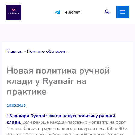
Перейти
к
Поиск
Telegram
содержимому
Главная
Немного обо всем
Новая политика ручной
клади у Ryanair на
практике
20.03.2018
15 января Ryanair ввела новую политику ручной
клади.
Если раньше каждый пассажир мог взять на борт
1 место багажа традиционного размера и веса (55 x 40 x
20 см и 10 кг) плюс небольшой личный предмет (сумка с