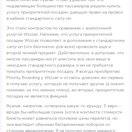
подавляющее большинство пассажиров решили купить
услугу приоритетной посадки, дающую право на провоз
в кабине стандартного
carry-on
.
Это стало контрастом по сравнению с аналогичной
услугой Wizzair. Напомню, что услуга приоритетной
посадки Wizzair позволяет, в дополнение к стандартному
carry-on
(что бесплатно для всех) провозить еще и
второй личный предмет. Действительно, я допускаю, что
многие пассажиры могут уместить все свои вещи в
чемодане стандартного размера, и им не требуется
покупать приоритетную посадку. Я всегда приобретаю
Priority Boarding у Wizzair и остаюсь доволен: во-первых,
я получаю услугу, которую не получают другие (а значит,
понимаю, за что именно плачу), во-вторых, приоритетная
посадка не является фикцией.
Ryanair, напротив, сотворила какую-то ерунду. 5 евро –
вроде бы небольшая сумма (хотя в контексте стоимости
билета может равняться половине цены перелета), но
она выглядит обычным беспричинным побором со
стороны авиакомпании. Я не получил ровно никакого