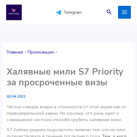
Перейти
к
Поиск
Telegram
содержимому
Главная
Промоакции
Халявные мили S7 Priority
за просроченные визы
02.04.2021
Честно говоря, вчера я отмахнулся от этой акции как от
первоапрельской херни. Но похоже, что речь идет о
совершенно честном способе срубить халявные мили.
S7 Airlines решила подсластить пилюлю тем, кто не смог
путешествовать в течение последнего года.
Тем, у кого