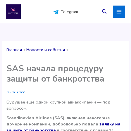
Перейти
к
Поиск
Telegram
содержимому
Главная
Новости и события
SAS начала процедуру
защиты от банкротства
05.07.2022
Будущее еще одной крупной авиакомпании — под
вопросом.
Scandinavian Airlines (SAS), включая некоторые
дочерние компании, добровольно подала
заявку на
защиту от банкротства
в соответствии с главой 11