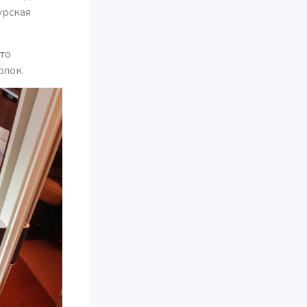
урская
то
олок.