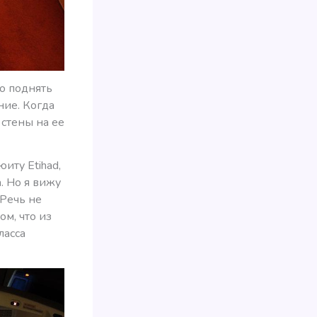
о поднять
ние. Когда
 стены на ее
иту Etihad,
. Но я вижу
 Речь не
ом, что из
ласса