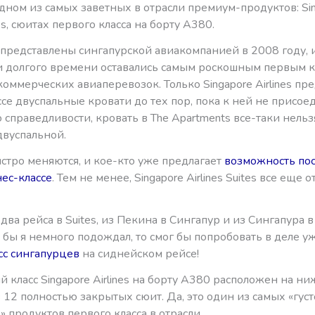
дном из самых заветных в отрасли премиум-продуктов: Si
tes, сюитах первого класса на борту А380.
 представлены сингапурской авиакомпанией в 2008 году, 
 долгого времени оставались самым роскошным первым к
оммерческих авиаперевозок. Только Singapore Airlines пре
се двуспальные кровати до тех пор, пока к ней не присое
по справедливости, кровать в The Apartments все-таки нельз
двуспальной.
стро меняются, и кое-кто уже предлагает
возможность пос
ес-классе
. Тем не менее, Singapore Airlines Suites все еще
два рейса в Suites, из Пекина в Сингапур и из Сингапура 
и бы я немного подождал, то смог бы попробовать в деле у
сс сингапурцев
на сиднейском рейсе!
й класс Singapore Airlines на борту А380 расположен на н
з 12 полностью закрытых сюит. Да, это один из самых «густ
 продуктов первого класса в отрасли.