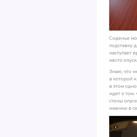
Сиденье мо
подставку д
наступает в
место опуск
Знаю, что м
в которой 
в этом одн
идет о том,
стены опус
именно в сюи