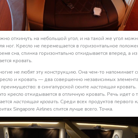
жно откинуть на небольшой угол, и на такой же угол можн
ля ног. Кресло не перемещается в горизонтальное положе
ремя сна, спинка горизонтально откидывается вперед, а из
ается кровать.
ногие не любят эту конструкцию. Она чем-то напоминает сю
кресло и кровать — два совершенно независимых элемента
о преимущество: в сингапурской сюите
настоящая
кровать.
 что кресло откидывается в отличную кровать. Речь идет о т
кается
настоящая кровать
. Среди всех продуктов первого к
тах Singapore Airlines спится лучше всего. Точка.