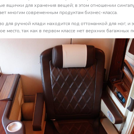
е ящички для хранения вещей; в этом отношении сингап
пает многим современным продуктам бизнес-класса.
о для ручной клади находится под оттоманкой для ног; и э
е место, так как в первом классе нет верхних багажных п