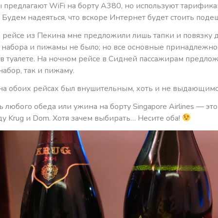
 предлагают WiFi на борту А380, но используют тарифик
 Будем надеяться, что вскоре Интернет будет стоить поде
рейсе из Пекина мне предложили лишь тапки и повязку дл
набора и пижамы не было; но все основные принадлежн
 в туалете. На ночном рейсе в Сидней пассажирам предло
абор, так и пижаму.
на обоих рейсах был внушительным, хоть и не выдающимс
ь любого обеда или ужина на борту Singapore Airlines — э
у Krug и Dom. Хотя зачем выбирать… Несите оба!