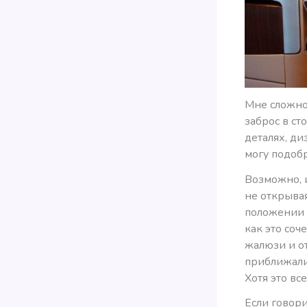
Мне сложно 
заброс в ст
деталях, д
могу подобр
Возможно, и
не открывая
положении 
как это соч
жалюзи и о
приближали
Хотя это вс
Если говори