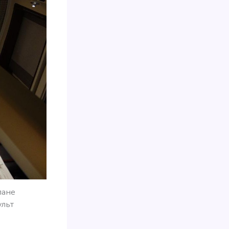
лане
ульт