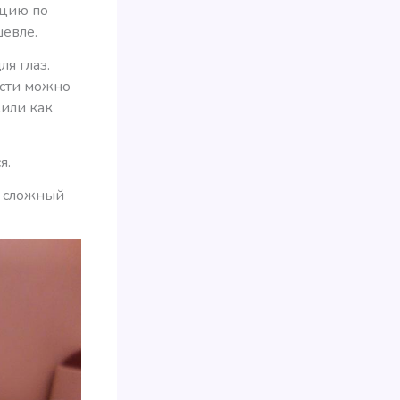
ацию по
шевле.
я глаз.
ости можно
жили как
я.
то сложный