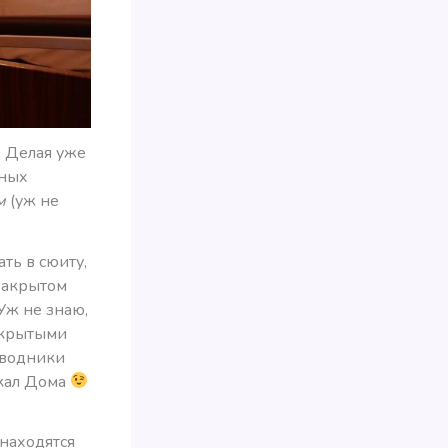
. Делая уже
бных
м
(уж не
ть в сюиту,
 закрытом
Уж не знаю,
закрытыми
оводники
окал Дома
 находятся