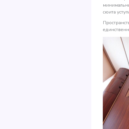
минимальны
сюита усту
Пространств
единственно