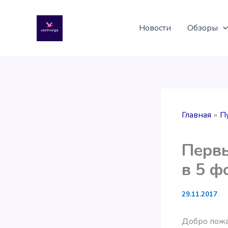
Перейти
к
Новости
Обзоры
содержимому
Главная
П
Первы
в 5 ф
29.11.2017
Добро пожа