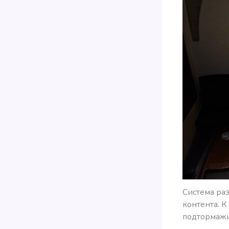
Система раз
контента. К
подтормажи