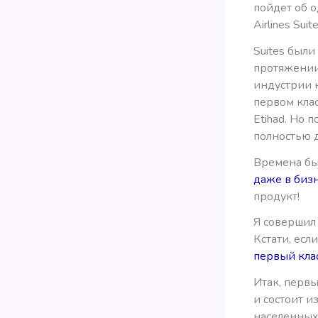
пойдет об о
Airlines Sui
Suites были
протяжении
индустрии к
первом клас
Etihad. Но 
полностью 
Времена бы
даже в бизн
продукт!
Я совершил 
Кстати, есл
первый кла
Итак, первы
и состоит и
населенных»