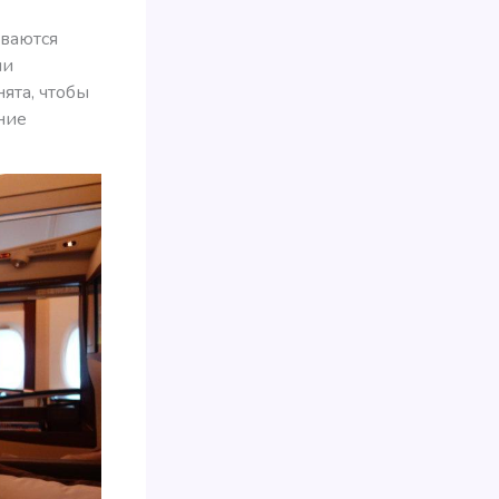
ываются
ми
ята, чтобы
ние