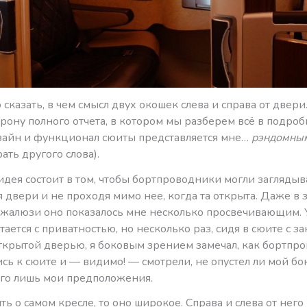
сказать, в чем смысл двух окошек слева и справа от двери
орону полного отчета, в котором мы разберем всё в подро
изайн и функционал сюиты представляется мне…
рэндомны
ать другого слова).
дея состоит в том, чтобы бортпроводники могли заглядыва
 двери и не проходя мимо нее, когда та открыта. Даже в
жалюзи оно показалось мне несколько просвечивающим. 
етается с приватностью, но несколько раз, сидя в сюите с 
ткрытой дверью, я боковым зрением замечал, как бортпр
сь к сюите и — видимо! — смотрели, не опустел ли мой б
его лишь мои предположения.
ть о самом кресле, то оно широкое. Справа и слева от него