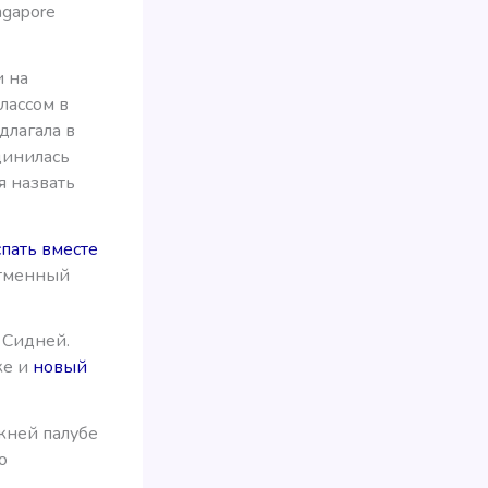
ngapore
и на
лассом в
длагала в
динилась
я назвать
пать вместе
 отменный
в Сидней.
же и
новый
ижней палубе
о