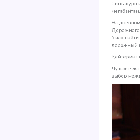
Сингапурцы
мегабайтам.
На дневном 
Дорожного 
было найти
дорожный н
Кейтеринг 
Лучшая част
выбор межд