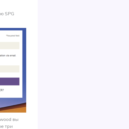
ию SPG
rwood вы
ые три