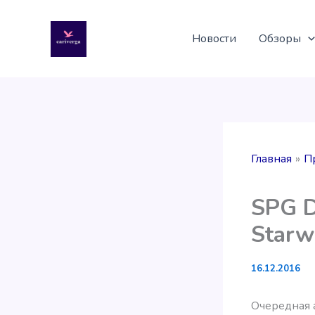
Перейти
к
Новости
Обзоры
содержимому
Главная
П
SPG D
Starw
16.12.2016
Очередная а