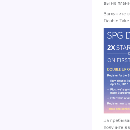
вы не плани
Загляните 
Double Take.
За пребыван
получите д