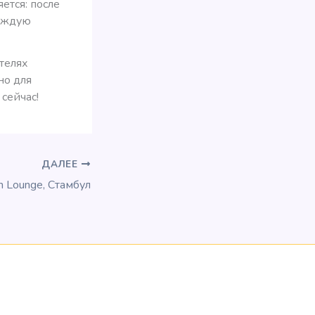
ется: после
каждую
отелях
но для
сейчас!
ДАЛЕЕ
m Lounge, Стамбул