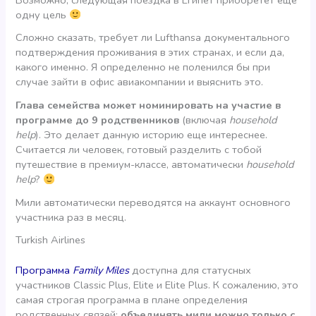
одну цель
Сложно сказать, требует ли Lufthansa документального
подтверждения проживания в этих странах, и если да,
какого именно. Я определенно не поленился бы при
случае зайти в офис авиакомпании и выяснить это.
Глава семейства может номинировать на участие в
программе до 9 родственников
(включая
household
help
). Это делает данную историю еще интереснее.
Считается ли человек, готовый разделить с тобой
путешествие в премиум-классе, автоматически
household
help
?
Мили автоматически переводятся на аккаунт основного
участника раз в месяц.
Turkish Airlines
Программа
Family Miles
доступна для статусных
участников Classic Plus, Elite и Elite Plus. К сожалению, это
самая строгая программа в плане определения
родственных связей:
объединять мили можно только с