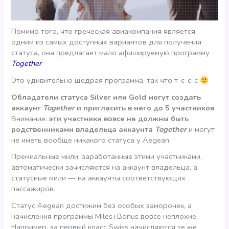
Помимо того, что греческая авиакомпания является
одним из самых доступных вариантов для получения
статуса, она предлагает мало афишируемую программу
Together
.
Это удивительно щедрая программа, так что т-с-с-с
Обладатели статуса Silver или Gold могут создать
аккаунт
Together
и пригласить в него до 5 участников
.
Внимание:
эти участники вовсе не должны быть
родственниками владельца аккаунта
Together
и могут
не иметь вообще никакого статуса у Aegean.
Премиальные мили, заработанные этими участниками,
автоматически зачисляются на аккаунт владельца, а
статусные мили — на аккаунты соответствующих
пассажиров.
Статус Aegean достижим без особых заморочек, а
начисления программы Miles+Bonus вовсе неплохие.
Например, за первый класс Swiss начисляются те же