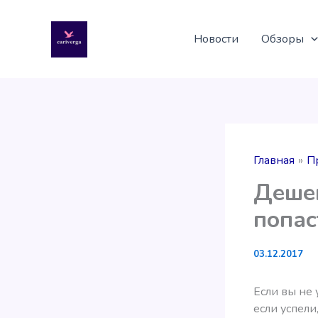
Перейти
к
Новости
Обзоры
содержимому
Главная
П
Дешев
попас
03.12.2017
Если вы не 
если успели