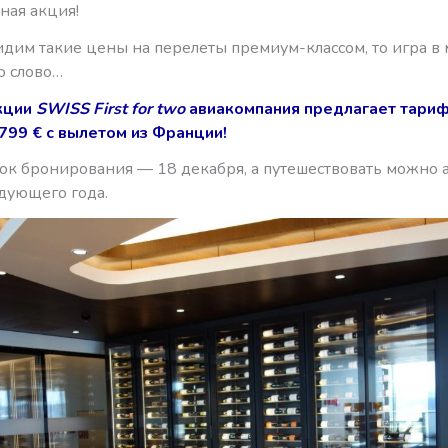
чная акция!
дим такие цены на перелеты премиум-классом, то игра в 
о слово…
кции
SWISS First for two
авиакомпания предлагает тариф
1799
€ с вылетом из Франции!
ок бронирования — 18 декабря, а путешествовать можно 
едующего года.