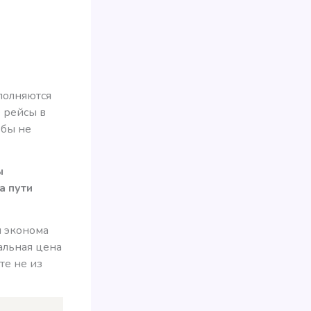
ыполняются
е рейсы в
 бы не
ы
а пути
и эконома
нальная цена
те не из