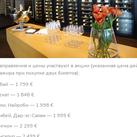
аправления и цены участвуют в акции (указанная цена де
ажира при покупке двух билетов):
бай — 1 799 €
скат — 1 848 €
ли, Найроби — 1 998 €
мбей, Дар-эс-Салам — 1 999 €
нгкок — 2 299 €
нгапур — 2 499 €