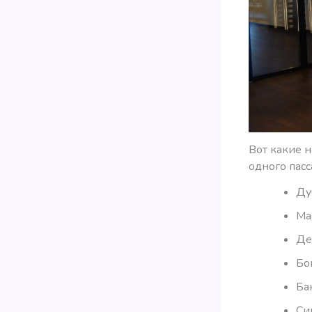
Вот какие н
одного пасс
Ду
Ма
Де
Бо
Ба
Си