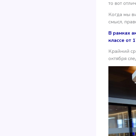
то вот отли
Когда мы ви
смысл, прав
В рамках а
классе от 
Крайний ср
октября сл