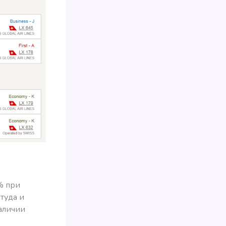
% при
туда и
аличии