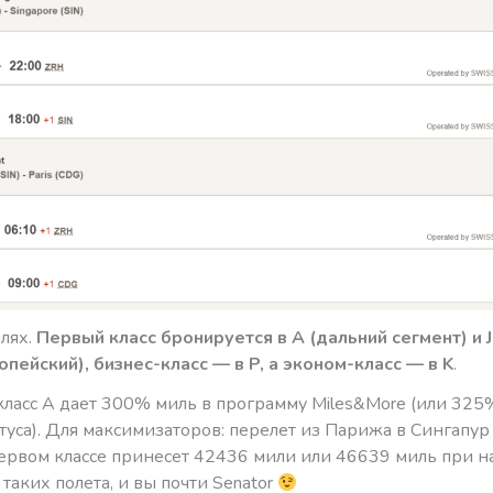
лях.
Первый класс бронируется в A (дальний сегмент) и J
пейский), бизнес-класс — в P, а эконом-класс — в K
.
класс А дает 300% миль в программу Miles&More (или 325
туса). Для максимизаторов: перелет из Парижа в Сингапур 
первом классе принесет 42436 мили или 46639 миль при н
а таких полета, и вы почти Senator