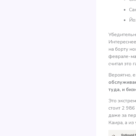
Са
Йо
Убедительн
Интереснее 
на борту но
феврале-мар
считал это 
Вероятно, е
обслужива
туда, и биз
Это экстрем
стоит 2 986
даже за пер
Каира, а из