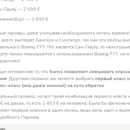
н-Паулу — 2 599 €
ханнесбург — 2 600 €
ые тарифы, даже учитывая необходимость лететь вдвоем!
всего выглядят Бангкок и Сингапур, так как эти рейсы в
венького Boeing 777. Что касается Сан-Паулу, то некоторы
те также планируются с использованием Boeing 777, но я
гарантией.
ще интереснее то, что
Swiss позволяет смешивать класс
ния
. Другими словами, вы можете выбрать
первый класс н
нес-класс (или даже эконом!) на пути обратно
.
альный пример, но вот такая комбинация первого класса 
 € на двоих, то есть 1 493 € на человека. Была бы феноме
елет первым классом в один конец, ведь речь идет о выле
 удобного Парижа.